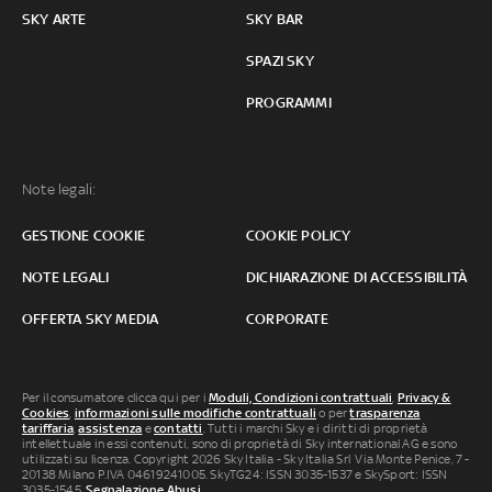
SKY ARTE
SKY BAR
SPAZI SKY
PROGRAMMI
Note legali:
GESTIONE COOKIE
COOKIE POLICY
NOTE LEGALI
DICHIARAZIONE DI ACCESSIBILITÀ
OFFERTA SKY MEDIA
CORPORATE
Per il consumatore clicca qui per i
Moduli, Condizioni contrattuali
,
Privacy &
Cookies
,
informazioni sulle modifiche contrattuali
o per
trasparenza
tariffaria
,
assistenza
e
contatti
. Tutti i marchi Sky e i diritti di proprietà
intellettuale in essi contenuti, sono di proprietà di Sky international AG e sono
utilizzati su licenza. Copyright 2026 Sky Italia - Sky Italia Srl Via Monte Penice, 7 -
20138 Milano P.IVA 04619241005. SkyTG24: ISSN 3035-1537 e SkySport: ISSN
3035-1545.
Segnalazione Abusi