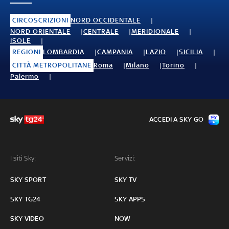
CIRCOSCRIZIONI
NORD OCCIDENTALE
NORD ORIENTALE
CENTRALE
MERIDIONALE
ISOLE
REGIONI
LOMBARDIA
CAMPANIA
LAZIO
SICILIA
CITTÀ METROPOLITANE
Roma
Milano
Torino
Palermo
ACCEDI A SKY GO
I siti Sky:
Servizi:
SKY SPORT
SKY TV
SKY TG24
SKY APPS
SKY VIDEO
NOW