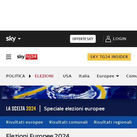
LOGIN
OFFERTE SKY
SKY TG24 INSIDER
POLITICA
ELEZIONI
USA
Italia
Europee
Comu
Speciale elezioni europee
Risultati europee
Risultati comunali
Risultati regionali
Elezioni Europee 2024