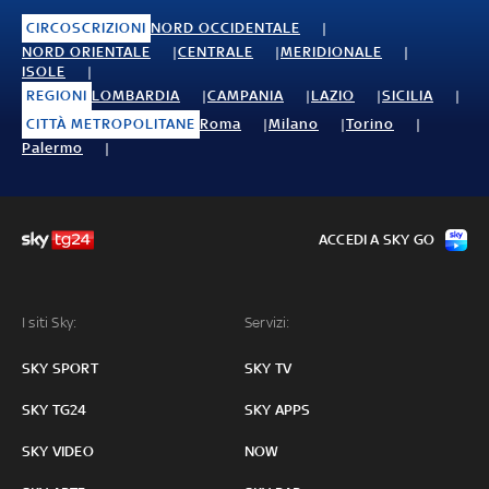
CIRCOSCRIZIONI
NORD OCCIDENTALE
NORD ORIENTALE
CENTRALE
MERIDIONALE
ISOLE
REGIONI
LOMBARDIA
CAMPANIA
LAZIO
SICILIA
CITTÀ METROPOLITANE
Roma
Milano
Torino
Palermo
ACCEDI A SKY GO
I siti Sky:
Servizi:
SKY SPORT
SKY TV
SKY TG24
SKY APPS
SKY VIDEO
NOW