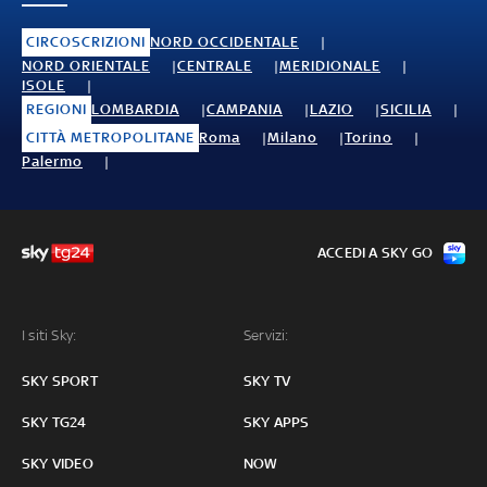
CIRCOSCRIZIONI
NORD OCCIDENTALE
NORD ORIENTALE
CENTRALE
MERIDIONALE
ISOLE
REGIONI
LOMBARDIA
CAMPANIA
LAZIO
SICILIA
CITTÀ METROPOLITANE
Roma
Milano
Torino
Palermo
ACCEDI A SKY GO
I siti Sky:
Servizi:
SKY SPORT
SKY TV
SKY TG24
SKY APPS
SKY VIDEO
NOW