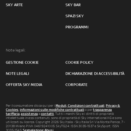
SKY ARTE
SKY BAR
SPAZI SKY
PROGRAMMI
Note legali:
GESTIONE COOKIE
COOKIE POLICY
NOTE LEGALI
DICHIARAZIONE DI ACCESSIBILITÀ
OFFERTA SKY MEDIA
CORPORATE
Per il consumatore clicca qui per i
Moduli, Condizioni contrattuali
,
Privacy &
Cookies
,
informazioni sulle modifiche contrattuali
o per
trasparenza
tariffaria
,
assistenza
e
contatti
. Tutti i marchi Sky e i diritti di proprietà
intellettuale in essi contenuti, sono di proprietà di Sky international AG e sono
utilizzati su licenza. Copyright 2026 Sky Italia - Sky Italia Srl Via Monte Penice, 7 -
20138 Milano P.IVA 04619241005. SkyTG24: ISSN 3035-1537 e SkySport: ISSN
3035-1545.
Segnalazione Abusi