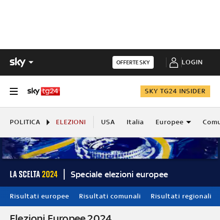
LOGIN
OFFERTE SKY
SKY TG24 INSIDER
POLITICA
ELEZIONI
USA
Italia
Europee
Comu
Speciale elezioni europee
Risultati europee
Risultati comunali
Risultati regionali
Elezioni Europee 2024