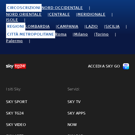
CIRCOSCRIZIONI
NORD OCCIDENTALE
NORD ORIENTALE
CENTRALE
MERIDIONALE
ISOLE
REGIONI
LOMBARDIA
CAMPANIA
LAZIO
SICILIA
CITTÀ METROPOLITANE
Roma
Milano
Torino
Palermo
ACCEDI A SKY GO
I siti Sky:
Servizi:
SKY SPORT
SKY TV
SKY TG24
SKY APPS
SKY VIDEO
NOW