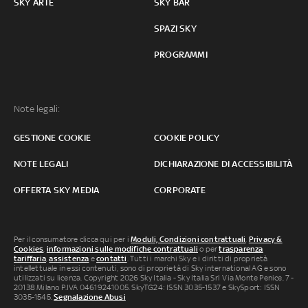
SKY ARTE
SKY BAR
SPAZI SKY
PROGRAMMI
Note legali:
GESTIONE COOKIE
COOKIE POLICY
NOTE LEGALI
DICHIARAZIONE DI ACCESSIBILITÀ
OFFERTA SKY MEDIA
CORPORATE
Per il consumatore clicca qui per i
Moduli, Condizioni contrattuali
,
Privacy &
Cookies
,
informazioni sulle modifiche contrattuali
o per
trasparenza
tariffaria
,
assistenza
e
contatti
. Tutti i marchi Sky e i diritti di proprietà
intellettuale in essi contenuti, sono di proprietà di Sky international AG e sono
utilizzati su licenza. Copyright 2026 Sky Italia - Sky Italia Srl Via Monte Penice, 7 -
20138 Milano P.IVA 04619241005. SkyTG24: ISSN 3035-1537 e SkySport: ISSN
3035-1545.
Segnalazione Abusi