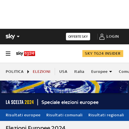
LOGIN
OFFERTE SKY
SKY TG24 INSIDER
POLITICA
ELEZIONI
USA
Italia
Europee
Comu
Speciale elezioni europee
Risultati europee
Risultati comunali
Risultati regionali
Elezioni Europee 2024