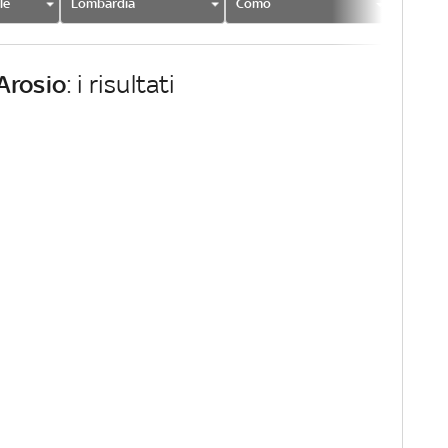
le
Lombardia
Como
Arosio
Arosio
: i risultati