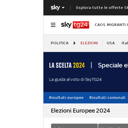
Esplora tutte le offerte S
CAOS MIGRANTI 
POLITICA
ELEZIONI
USA
Ita
Speciale e
La guida al voto di SkyTG24
Risultati europee
Risultati comunali
Elezioni Europee 2024