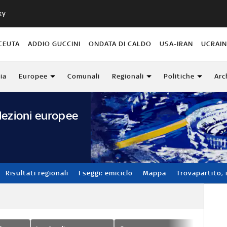
ky
CEUTA
ADDIO GUCCINI
ONDATA DI CALDO
USA-IRAN
UCRAI
lia
Europee
Comunali
Regionali
Politiche
Arc
lezioni europee
Risultati regionali
I seggi: emiciclo
Mappa
Trovapartito, i