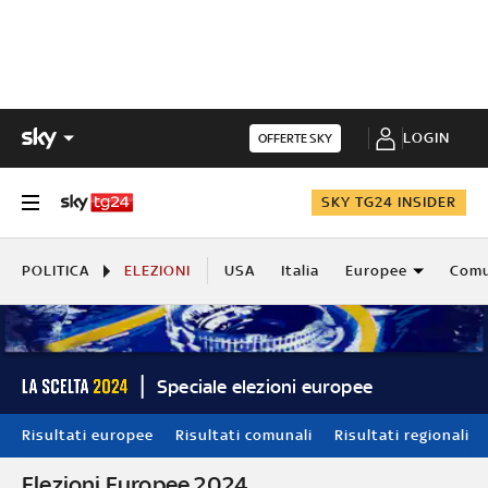
LOGIN
OFFERTE SKY
SKY TG24 INSIDER
POLITICA
ELEZIONI
USA
Italia
Europee
Comu
Speciale elezioni europee
Risultati europee
Risultati comunali
Risultati regionali
Elezioni Europee 2024