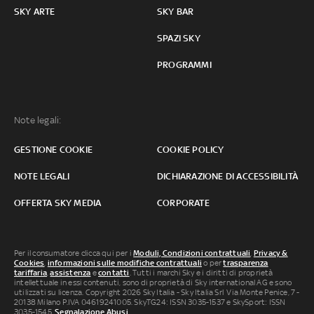
SKY ARTE
SKY BAR
SPAZI SKY
PROGRAMMI
Note legali:
GESTIONE COOKIE
COOKIE POLICY
NOTE LEGALI
DICHIARAZIONE DI ACCESSIBILITÀ
OFFERTA SKY MEDIA
CORPORATE
Per il consumatore clicca qui per i
Moduli, Condizioni contrattuali
,
Privacy &
Cookies
,
informazioni sulle modifiche contrattuali
o per
trasparenza
tariffaria
,
assistenza
e
contatti
. Tutti i marchi Sky e i diritti di proprietà
intellettuale in essi contenuti, sono di proprietà di Sky international AG e sono
utilizzati su licenza. Copyright 2026 Sky Italia - Sky Italia Srl Via Monte Penice, 7 -
20138 Milano P.IVA 04619241005. SkyTG24: ISSN 3035-1537 e SkySport: ISSN
3035-1545.
Segnalazione Abusi