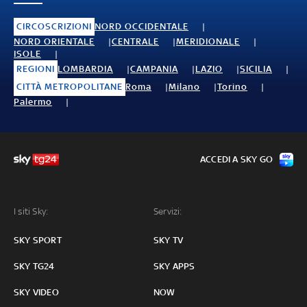
CIRCOSCRIZIONI
NORD OCCIDENTALE
NORD ORIENTALE
CENTRALE
MERIDIONALE
ISOLE
REGIONI
LOMBARDIA
CAMPANIA
LAZIO
SICILIA
CITTÀ METROPOLITANE
Roma
Milano
Torino
Palermo
ACCEDI A SKY GO
I siti Sky:
Servizi:
SKY SPORT
SKY TV
SKY TG24
SKY APPS
SKY VIDEO
NOW