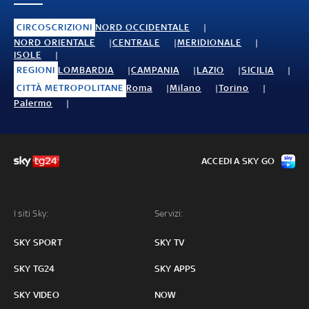
CIRCOSCRIZIONI
NORD OCCIDENTALE
NORD ORIENTALE
CENTRALE
MERIDIONALE
ISOLE
REGIONI
LOMBARDIA
CAMPANIA
LAZIO
SICILIA
CITTÀ METROPOLITANE
Roma
Milano
Torino
Palermo
ACCEDI A SKY GO
I siti Sky:
Servizi:
SKY SPORT
SKY TV
SKY TG24
SKY APPS
SKY VIDEO
NOW