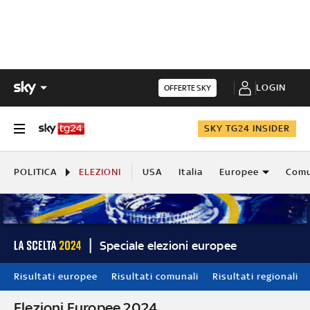
LOGIN
OFFERTE SKY
SKY TG24 INSIDER
POLITICA
ELEZIONI
USA
Italia
Europee
Comu
Speciale elezioni europee
Risultati europee
Risultati comunali
Risultati regionali
Elezioni Europee 2024