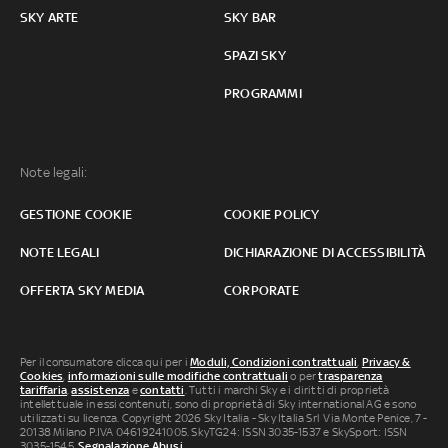
SKY ARTE
SKY BAR
SPAZI SKY
PROGRAMMI
Note legali:
GESTIONE COOKIE
COOKIE POLICY
NOTE LEGALI
DICHIARAZIONE DI ACCESSIBILITÀ
OFFERTA SKY MEDIA
CORPORATE
Per il consumatore clicca qui per i
Moduli, Condizioni contrattuali
,
Privacy &
Cookies
,
informazioni sulle modifiche contrattuali
o per
trasparenza
tariffaria
,
assistenza
e
contatti
. Tutti i marchi Sky e i diritti di proprietà
intellettuale in essi contenuti, sono di proprietà di Sky international AG e sono
utilizzati su licenza. Copyright 2026 Sky Italia - Sky Italia Srl Via Monte Penice, 7 -
20138 Milano P.IVA 04619241005. SkyTG24: ISSN 3035-1537 e SkySport: ISSN
3035-1545.
Segnalazione Abusi