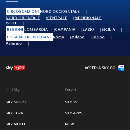
CIRCOSCRIZIONI
NORD OCCIDENTALE
NORD ORIENTALE
CENTRALE
MERIDIONALE
ISOLE
REGIONI
LOMBARDIA
CAMPANIA
LAZIO
SICILIA
CITTÀ METROPOLITANE
Roma
Milano
Torino
Palermo
ACCEDI A SKY GO
I siti Sky:
Servizi:
SKY SPORT
SKY TV
SKY TG24
SKY APPS
SKY VIDEO
NOW