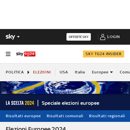
LOGIN
OFFERTE SKY
SKY TG24 INSIDER
POLITICA
ELEZIONI
USA
Italia
Europee
Comu
Speciale elezioni europee
Risultati europee
Risultati comunali
Risultati regionali
Elezioni Europee 2024