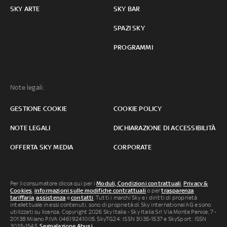
SKY ARTE
SKY BAR
SPAZI SKY
PROGRAMMI
Note legali:
GESTIONE COOKIE
COOKIE POLICY
NOTE LEGALI
DICHIARAZIONE DI ACCESSIBILITÀ
OFFERTA SKY MEDIA
CORPORATE
Per il consumatore clicca qui per i
Moduli, Condizioni contrattuali
,
Privacy &
Cookies
,
informazioni sulle modifiche contrattuali
o per
trasparenza
tariffaria
,
assistenza
e
contatti
. Tutti i marchi Sky e i diritti di proprietà
intellettuale in essi contenuti, sono di proprietà di Sky international AG e sono
utilizzati su licenza. Copyright 2026 Sky Italia - Sky Italia Srl Via Monte Penice, 7 -
20138 Milano P.IVA 04619241005. SkyTG24: ISSN 3035-1537 e SkySport: ISSN
3035-1545.
Segnalazione Abusi