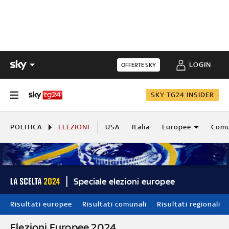
LOGIN
OFFERTE SKY
SKY TG24 INSIDER
POLITICA
ELEZIONI
USA
Italia
Europee
Comu
Speciale elezioni europee
Risultati europee
Risultati comunali
Risultati regionali
Elezioni Europee 2024