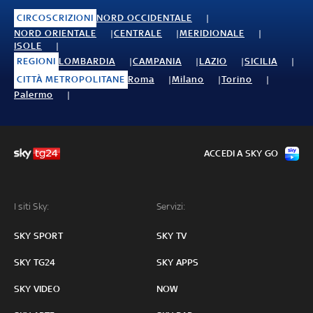
CIRCOSCRIZIONI
NORD OCCIDENTALE
NORD ORIENTALE
CENTRALE
MERIDIONALE
ISOLE
REGIONI
LOMBARDIA
CAMPANIA
LAZIO
SICILIA
CITTÀ METROPOLITANE
Roma
Milano
Torino
Palermo
ACCEDI A SKY GO
I siti Sky:
Servizi:
SKY SPORT
SKY TV
SKY TG24
SKY APPS
SKY VIDEO
NOW