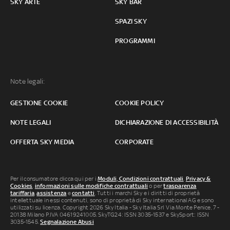
SKY ARTE
SKY BAR
SPAZI SKY
PROGRAMMI
Note legali:
GESTIONE COOKIE
COOKIE POLICY
NOTE LEGALI
DICHIARAZIONE DI ACCESSIBILITÀ
OFFERTA SKY MEDIA
CORPORATE
Per il consumatore clicca qui per i
Moduli, Condizioni contrattuali
,
Privacy &
Cookies
,
informazioni sulle modifiche contrattuali
o per
trasparenza
tariffaria
,
assistenza
e
contatti
. Tutti i marchi Sky e i diritti di proprietà
intellettuale in essi contenuti, sono di proprietà di Sky international AG e sono
utilizzati su licenza. Copyright 2026 Sky Italia - Sky Italia Srl Via Monte Penice, 7 -
20138 Milano P.IVA 04619241005. SkyTG24: ISSN 3035-1537 e SkySport: ISSN
3035-1545.
Segnalazione Abusi