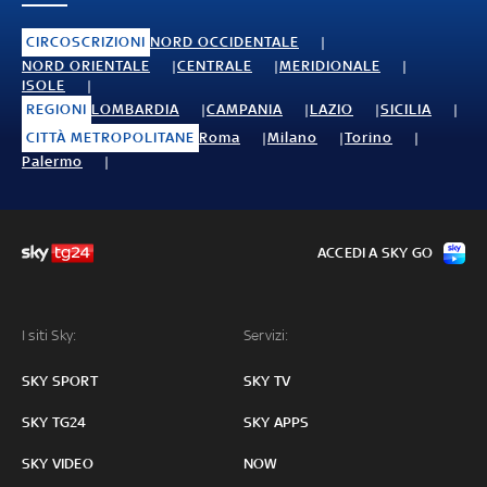
CIRCOSCRIZIONI
NORD OCCIDENTALE
NORD ORIENTALE
CENTRALE
MERIDIONALE
ISOLE
REGIONI
LOMBARDIA
CAMPANIA
LAZIO
SICILIA
CITTÀ METROPOLITANE
Roma
Milano
Torino
Palermo
ACCEDI A SKY GO
I siti Sky:
Servizi:
SKY SPORT
SKY TV
SKY TG24
SKY APPS
SKY VIDEO
NOW