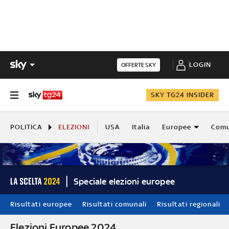
LOGIN
OFFERTE SKY
SKY TG24 INSIDER
POLITICA
ELEZIONI
USA
Italia
Europee
Comu
Speciale elezioni europee
Risultati europee
Risultati comunali
Risultati regionali
Elezioni Europee 2024