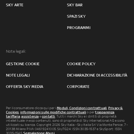
SKY ARTE
SKY BAR
SPAZI SKY
PROGRAMMI
Note legali:
GESTIONE COOKIE
COOKIE POLICY
NOTE LEGALI
DICHIARAZIONE DI ACCESSIBILITÀ
OFFERTA SKY MEDIA
CORPORATE
Per il consumatore clicca qui per i
Moduli, Condizioni contrattuali
,
Privacy &
Cookies
,
informazioni sulle modifiche contrattuali
o per
trasparenza
tariffaria
,
assistenza
e
contatti
. Tutti i marchi Sky e i diritti di proprietà
intellettuale in essi contenuti, sono di proprietà di Sky international AG e sono
utilizzati su licenza. Copyright 2026 Sky Italia - Sky Italia Srl Via Monte Penice, 7 -
20138 Milano P.IVA 04619241005. SkyTG24: ISSN 3035-1537 e SkySport: ISSN
3035-1545.
Segnalazione Abusi