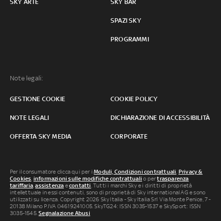
SKY ARTE
SKY BAR
SPAZI SKY
PROGRAMMI
Note legali:
GESTIONE COOKIE
COOKIE POLICY
NOTE LEGALI
DICHIARAZIONE DI ACCESSIBILITÀ
OFFERTA SKY MEDIA
CORPORATE
Per il consumatore clicca qui per i
Moduli, Condizioni contrattuali
,
Privacy &
Cookies
,
informazioni sulle modifiche contrattuali
o per
trasparenza
tariffaria
,
assistenza
e
contatti
. Tutti i marchi Sky e i diritti di proprietà
intellettuale in essi contenuti, sono di proprietà di Sky international AG e sono
utilizzati su licenza. Copyright 2026 Sky Italia - Sky Italia Srl Via Monte Penice, 7 -
20138 Milano P.IVA 04619241005. SkyTG24: ISSN 3035-1537 e SkySport: ISSN
3035-1545.
Segnalazione Abusi