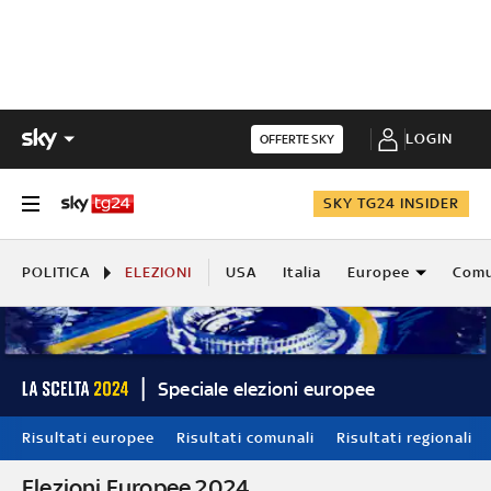
LOGIN
OFFERTE SKY
SKY TG24 INSIDER
POLITICA
ELEZIONI
USA
Italia
Europee
Comu
Speciale elezioni europee
Risultati europee
Risultati comunali
Risultati regionali
Elezioni Europee 2024