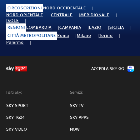
CIRCOSCRIZIONI
NORD OCCIDENTALE
NORD ORIENTALE
CENTRALE
MERIDIONALE
ISOLE
REGIONI
LOMBARDIA
CAMPANIA
LAZIO
SICILIA
CITTÀ METROPOLITANE
Roma
Milano
Torino
Palermo
ACCEDI A SKY GO
I siti Sky:
Servizi:
SKY SPORT
SKY TV
SKY TG24
SKY APPS
SKY VIDEO
NOW