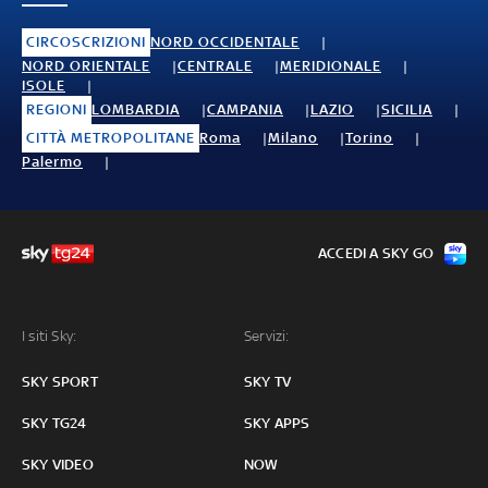
CIRCOSCRIZIONI
NORD OCCIDENTALE
NORD ORIENTALE
CENTRALE
MERIDIONALE
ISOLE
REGIONI
LOMBARDIA
CAMPANIA
LAZIO
SICILIA
CITTÀ METROPOLITANE
Roma
Milano
Torino
Palermo
ACCEDI A SKY GO
I siti Sky:
Servizi:
SKY SPORT
SKY TV
SKY TG24
SKY APPS
SKY VIDEO
NOW