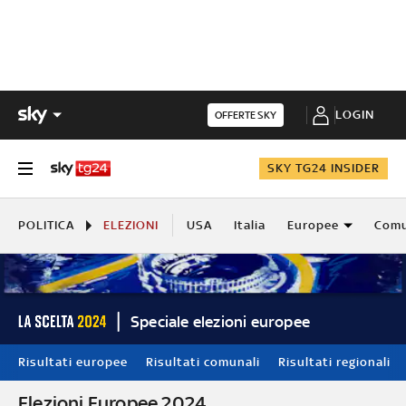
LOGIN
OFFERTE SKY
SKY TG24 INSIDER
POLITICA
ELEZIONI
USA
Italia
Europee
Comu
Speciale elezioni europee
Risultati europee
Risultati comunali
Risultati regionali
Elezioni Europee 2024