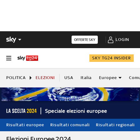
LOGIN
OFFERTE SKY
SKY TG24 INSIDER
POLITICA
ELEZIONI
USA
Italia
Europee
Comu
Speciale elezioni europee
Risultati europee
Risultati comunali
Risultati regionali
Elezioni Europee 2024