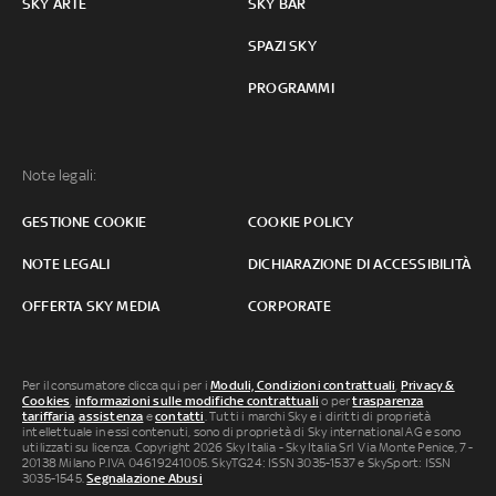
SKY ARTE
SKY BAR
SPAZI SKY
PROGRAMMI
Note legali:
GESTIONE COOKIE
COOKIE POLICY
NOTE LEGALI
DICHIARAZIONE DI ACCESSIBILITÀ
OFFERTA SKY MEDIA
CORPORATE
Per il consumatore clicca qui per i
Moduli, Condizioni contrattuali
,
Privacy &
Cookies
,
informazioni sulle modifiche contrattuali
o per
trasparenza
tariffaria
,
assistenza
e
contatti
. Tutti i marchi Sky e i diritti di proprietà
intellettuale in essi contenuti, sono di proprietà di Sky international AG e sono
utilizzati su licenza. Copyright 2026 Sky Italia - Sky Italia Srl Via Monte Penice, 7 -
20138 Milano P.IVA 04619241005. SkyTG24: ISSN 3035-1537 e SkySport: ISSN
3035-1545.
Segnalazione Abusi