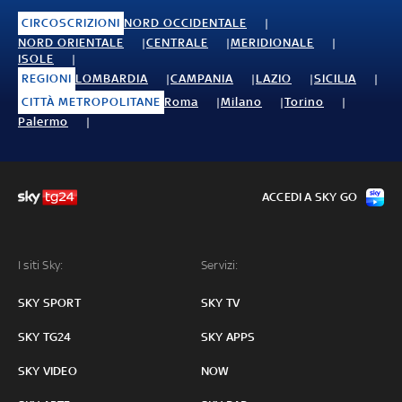
CIRCOSCRIZIONI
NORD OCCIDENTALE
NORD ORIENTALE
CENTRALE
MERIDIONALE
ISOLE
REGIONI
LOMBARDIA
CAMPANIA
LAZIO
SICILIA
CITTÀ METROPOLITANE
Roma
Milano
Torino
Palermo
ACCEDI A SKY GO
I siti Sky:
Servizi:
SKY SPORT
SKY TV
SKY TG24
SKY APPS
SKY VIDEO
NOW