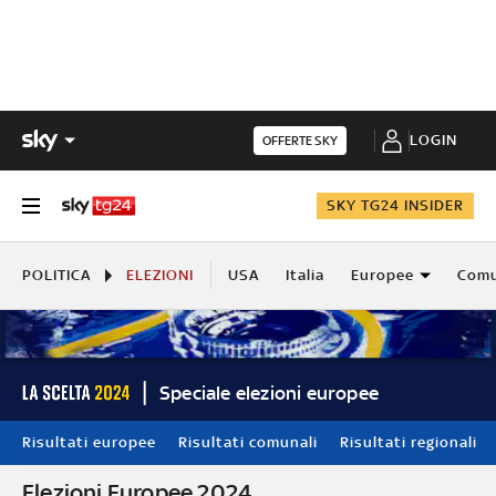
LOGIN
OFFERTE SKY
SKY TG24 INSIDER
POLITICA
ELEZIONI
USA
Italia
Europee
Comu
Speciale elezioni europee
Risultati europee
Risultati comunali
Risultati regionali
Elezioni Europee 2024