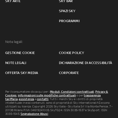
SKY ARTE
SKY BAR
SPAZI SKY
PROGRAMMI
Note legali:
GESTIONE COOKIE
COOKIE POLICY
NOTE LEGALI
DICHIARAZIONE DI ACCESSIBILITÀ
OFFERTA SKY MEDIA
CORPORATE
Per il consumatore clicca qui per i
Moduli, Condizioni contrattuali
,
Privacy &
Cookies
,
informazioni sulle modifiche contrattuali
o per
trasparenza
tariffaria
,
assistenza
e
contatti
. Tutti i marchi Sky e i diritti di proprietà
intellettuale in essi contenuti, sono di proprietà di Sky international AG e sono
utilizzati su licenza. Copyright 2026 Sky Italia - Sky Italia Srl Via Monte Penice, 7 -
20138 Milano P.IVA 04619241005. SkyTG24: ISSN 3035-1537 e SkySport: ISSN
3035-1545.
Segnalazione Abusi