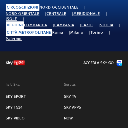
CIRCOSCRIZIONI
NORD OCCIDENTALE
NORD ORIENTALE
CENTRALE
MERIDIONALE
ISOLE
REGIONI
LOMBARDIA
CAMPANIA
LAZIO
SICILIA
CITTÀ METROPOLITANE
Roma
Milano
Torino
Palermo
ACCEDI A SKY GO
I siti Sky:
Servizi:
SKY SPORT
SKY TV
SKY TG24
SKY APPS
SKY VIDEO
NOW