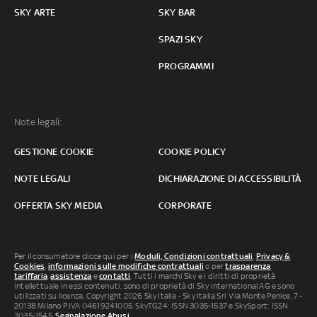
SKY ARTE
SKY BAR
SPAZI SKY
PROGRAMMI
Note legali:
GESTIONE COOKIE
COOKIE POLICY
NOTE LEGALI
DICHIARAZIONE DI ACCESSIBILITÀ
OFFERTA SKY MEDIA
CORPORATE
Per il consumatore clicca qui per i
Moduli, Condizioni contrattuali
,
Privacy &
Cookies
,
informazioni sulle modifiche contrattuali
o per
trasparenza
tariffaria
,
assistenza
e
contatti
. Tutti i marchi Sky e i diritti di proprietà
intellettuale in essi contenuti, sono di proprietà di Sky international AG e sono
utilizzati su licenza. Copyright 2026 Sky Italia - Sky Italia Srl Via Monte Penice, 7 -
20138 Milano P.IVA 04619241005. SkyTG24: ISSN 3035-1537 e SkySport: ISSN
3035-1545.
Segnalazione Abusi