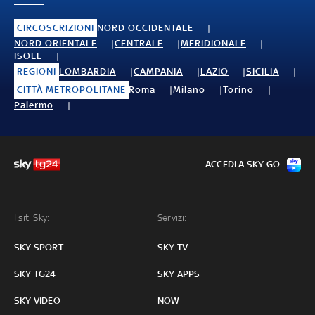
CIRCOSCRIZIONI
NORD OCCIDENTALE
NORD ORIENTALE
CENTRALE
MERIDIONALE
ISOLE
REGIONI
LOMBARDIA
CAMPANIA
LAZIO
SICILIA
CITTÀ METROPOLITANE
Roma
Milano
Torino
Palermo
ACCEDI A SKY GO
I siti Sky:
Servizi:
SKY SPORT
SKY TV
SKY TG24
SKY APPS
SKY VIDEO
NOW