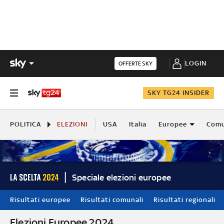
LOGIN
OFFERTE SKY
SKY TG24 INSIDER
POLITICA
ELEZIONI
USA
Italia
Europee
Comu
Speciale elezioni europee
Risultati europee
Risultati comunali
Risultati regionali
Elezioni Europee 2024