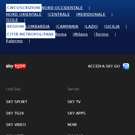
CIRCOSCRIZIONI
NORD OCCIDENTALE
NORD ORIENTALE
CENTRALE
MERIDIONALE
ISOLE
REGIONI
LOMBARDIA
CAMPANIA
LAZIO
SICILIA
CITTÀ METROPOLITANE
Roma
Milano
Torino
Palermo
ACCEDI A SKY GO
I siti Sky:
Servizi:
SKY SPORT
SKY TV
SKY TG24
SKY APPS
SKY VIDEO
NOW