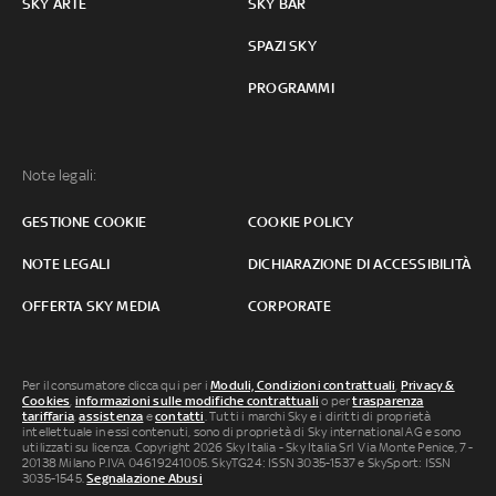
SKY ARTE
SKY BAR
SPAZI SKY
PROGRAMMI
Note legali:
GESTIONE COOKIE
COOKIE POLICY
NOTE LEGALI
DICHIARAZIONE DI ACCESSIBILITÀ
OFFERTA SKY MEDIA
CORPORATE
Per il consumatore clicca qui per i
Moduli, Condizioni contrattuali
,
Privacy &
Cookies
,
informazioni sulle modifiche contrattuali
o per
trasparenza
tariffaria
,
assistenza
e
contatti
. Tutti i marchi Sky e i diritti di proprietà
intellettuale in essi contenuti, sono di proprietà di Sky international AG e sono
utilizzati su licenza. Copyright 2026 Sky Italia - Sky Italia Srl Via Monte Penice, 7 -
20138 Milano P.IVA 04619241005. SkyTG24: ISSN 3035-1537 e SkySport: ISSN
3035-1545.
Segnalazione Abusi