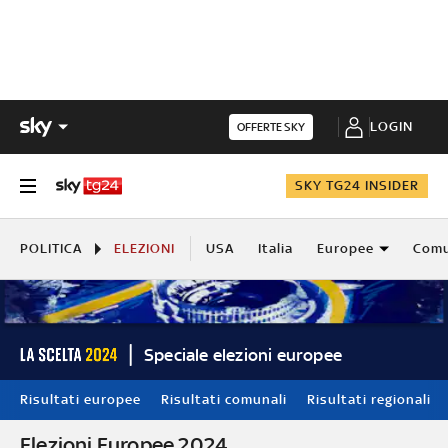
LOGIN
OFFERTE SKY
SKY TG24 INSIDER
POLITICA
ELEZIONI
USA
Italia
Europee
Comu
Speciale elezioni europee
Risultati europee
Risultati comunali
Risultati regionali
Elezioni Europee 2024