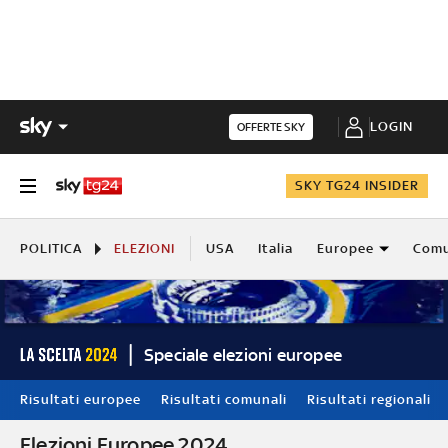
LOGIN
OFFERTE SKY
SKY TG24 INSIDER
POLITICA
ELEZIONI
USA
Italia
Europee
Comu
Speciale elezioni europee
Risultati europee
Risultati comunali
Risultati regionali
Elezioni Europee 2024