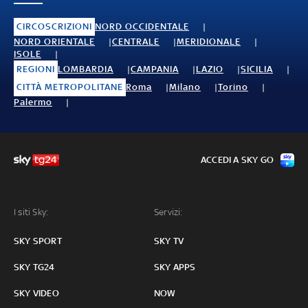
CIRCOSCRIZIONI
NORD OCCIDENTALE
NORD ORIENTALE
CENTRALE
MERIDIONALE
ISOLE
REGIONI
LOMBARDIA
CAMPANIA
LAZIO
SICILIA
CITTÀ METROPOLITANE
Roma
Milano
Torino
Palermo
ACCEDI A SKY GO
I siti Sky:
Servizi:
SKY SPORT
SKY TV
SKY TG24
SKY APPS
SKY VIDEO
NOW