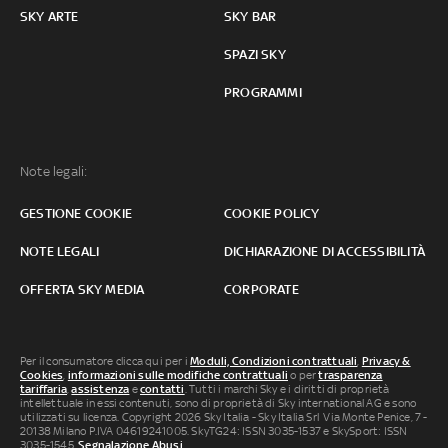
SKY ARTE
SKY BAR
SPAZI SKY
PROGRAMMI
Note legali:
GESTIONE COOKIE
COOKIE POLICY
NOTE LEGALI
DICHIARAZIONE DI ACCESSIBILITÀ
OFFERTA SKY MEDIA
CORPORATE
Per il consumatore clicca qui per i
Moduli, Condizioni contrattuali
,
Privacy &
Cookies
,
informazioni sulle modifiche contrattuali
o per
trasparenza
tariffaria
,
assistenza
e
contatti
. Tutti i marchi Sky e i diritti di proprietà
intellettuale in essi contenuti, sono di proprietà di Sky international AG e sono
utilizzati su licenza. Copyright 2026 Sky Italia - Sky Italia Srl Via Monte Penice, 7 -
20138 Milano P.IVA 04619241005. SkyTG24: ISSN 3035-1537 e SkySport: ISSN
3035-1545.
Segnalazione Abusi