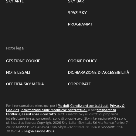
SKY ARTE
SKY BAR
SPAZI SKY
PROGRAMMI
Note legali:
GESTIONE COOKIE
COOKIE POLICY
NOTE LEGALI
DICHIARAZIONE DI ACCESSIBILITÀ
OFFERTA SKY MEDIA
CORPORATE
Per il consumatore clicca qui per i
Moduli, Condizioni contrattuali
,
Privacy &
Cookies
,
informazioni sulle modifiche contrattuali
o per
trasparenza
tariffaria
,
assistenza
e
contatti
. Tutti i marchi Sky e i diritti di proprietà
intellettuale in essi contenuti, sono di proprietà di Sky international AG e sono
utilizzati su licenza. Copyright 2026 Sky Italia - Sky Italia Srl Via Monte Penice, 7 -
20138 Milano P.IVA 04619241005. SkyTG24: ISSN 3035-1537 e SkySport: ISSN
3035-1545.
Segnalazione Abusi