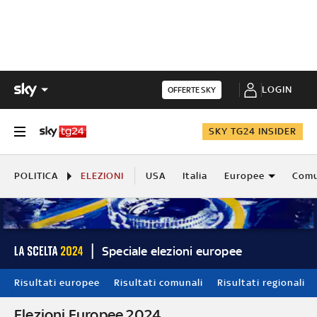
LOGIN
OFFERTE SKY
SKY TG24 INSIDER
POLITICA
ELEZIONI
USA
Italia
Europee
Comu
Speciale elezioni europee
Risultati europee
Risultati comunali
Risultati regionali
Elezioni Europee 2024