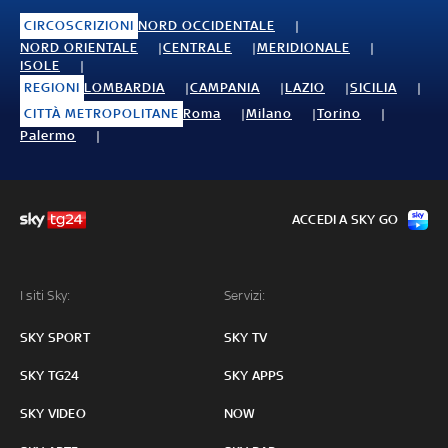
CIRCOSCRIZIONI
NORD OCCIDENTALE
NORD ORIENTALE
CENTRALE
MERIDIONALE
ISOLE
REGIONI
LOMBARDIA
CAMPANIA
LAZIO
SICILIA
CITTÀ METROPOLITANE
Roma
Milano
Torino
Palermo
ACCEDI A SKY GO
I siti Sky:
Servizi:
SKY SPORT
SKY TV
SKY TG24
SKY APPS
SKY VIDEO
NOW