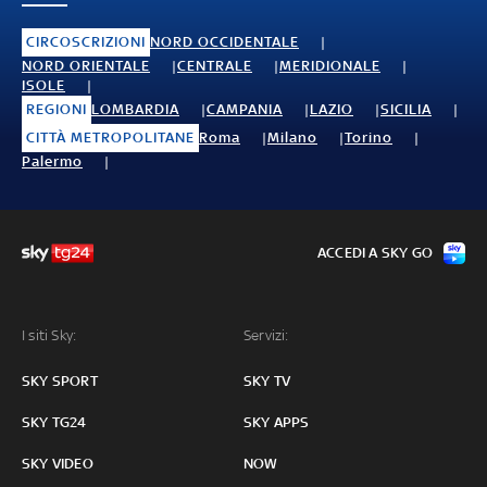
CIRCOSCRIZIONI
NORD OCCIDENTALE
NORD ORIENTALE
CENTRALE
MERIDIONALE
ISOLE
REGIONI
LOMBARDIA
CAMPANIA
LAZIO
SICILIA
CITTÀ METROPOLITANE
Roma
Milano
Torino
Palermo
ACCEDI A SKY GO
I siti Sky:
Servizi:
SKY SPORT
SKY TV
SKY TG24
SKY APPS
SKY VIDEO
NOW