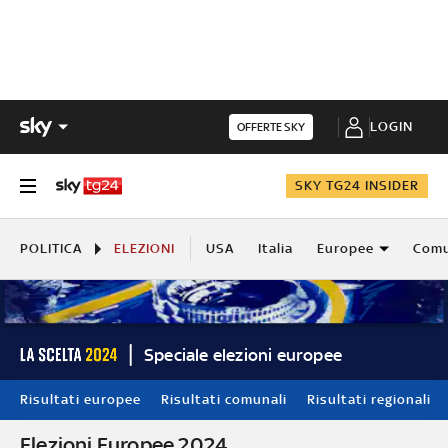
LOGIN
OFFERTE SKY
SKY TG24 INSIDER
POLITICA
ELEZIONI
USA
Italia
Europee
Comu
Speciale elezioni europee
Risultati europee
Risultati comunali
Risultati regionali
Elezioni Europee 2024