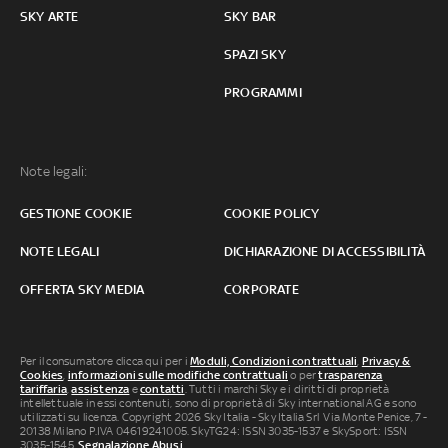
SKY ARTE
SKY BAR
SPAZI SKY
PROGRAMMI
Note legali:
GESTIONE COOKIE
COOKIE POLICY
NOTE LEGALI
DICHIARAZIONE DI ACCESSIBILITÀ
OFFERTA SKY MEDIA
CORPORATE
Per il consumatore clicca qui per i
Moduli, Condizioni contrattuali
,
Privacy &
Cookies
,
informazioni sulle modifiche contrattuali
o per
trasparenza
tariffaria
,
assistenza
e
contatti
. Tutti i marchi Sky e i diritti di proprietà
intellettuale in essi contenuti, sono di proprietà di Sky international AG e sono
utilizzati su licenza. Copyright 2026 Sky Italia - Sky Italia Srl Via Monte Penice, 7 -
20138 Milano P.IVA 04619241005. SkyTG24: ISSN 3035-1537 e SkySport: ISSN
3035-1545.
Segnalazione Abusi