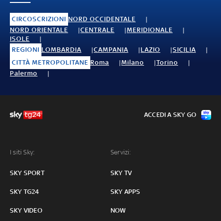
CIRCOSCRIZIONI
NORD OCCIDENTALE
NORD ORIENTALE
CENTRALE
MERIDIONALE
ISOLE
REGIONI
LOMBARDIA
CAMPANIA
LAZIO
SICILIA
CITTÀ METROPOLITANE
Roma
Milano
Torino
Palermo
ACCEDI A SKY GO
I siti Sky:
Servizi:
SKY SPORT
SKY TV
SKY TG24
SKY APPS
SKY VIDEO
NOW