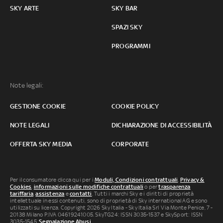
SKY ARTE
SKY BAR
SPAZI SKY
PROGRAMMI
Note legali:
GESTIONE COOKIE
COOKIE POLICY
NOTE LEGALI
DICHIARAZIONE DI ACCESSIBILITÀ
OFFERTA SKY MEDIA
CORPORATE
Per il consumatore clicca qui per i
Moduli, Condizioni contrattuali
,
Privacy &
Cookies
,
informazioni sulle modifiche contrattuali
o per
trasparenza
tariffaria
,
assistenza
e
contatti
. Tutti i marchi Sky e i diritti di proprietà
intellettuale in essi contenuti, sono di proprietà di Sky international AG e sono
utilizzati su licenza. Copyright 2026 Sky Italia - Sky Italia Srl Via Monte Penice, 7 -
20138 Milano P.IVA 04619241005. SkyTG24: ISSN 3035-1537 e SkySport: ISSN
3035-1545.
Segnalazione Abusi