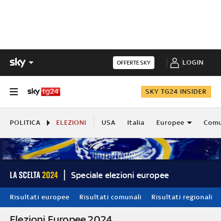
LOGIN
OFFERTE SKY
SKY TG24 INSIDER
POLITICA
ELEZIONI
USA
Italia
Europee
Comu
Speciale elezioni europee
Risultati europee
Risultati comunali
Risultati regionali
Elezioni Europee 2024