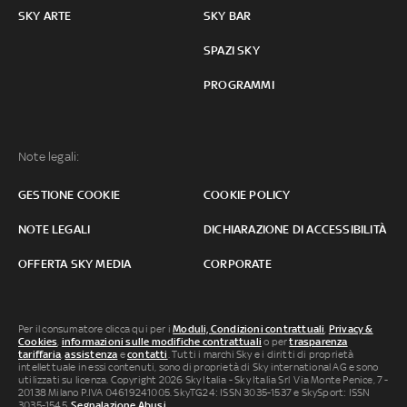
SKY ARTE
SKY BAR
SPAZI SKY
PROGRAMMI
Note legali:
GESTIONE COOKIE
COOKIE POLICY
NOTE LEGALI
DICHIARAZIONE DI ACCESSIBILITÀ
OFFERTA SKY MEDIA
CORPORATE
Per il consumatore clicca qui per i
Moduli, Condizioni contrattuali
,
Privacy &
Cookies
,
informazioni sulle modifiche contrattuali
o per
trasparenza
tariffaria
,
assistenza
e
contatti
. Tutti i marchi Sky e i diritti di proprietà
intellettuale in essi contenuti, sono di proprietà di Sky international AG e sono
utilizzati su licenza. Copyright 2026 Sky Italia - Sky Italia Srl Via Monte Penice, 7 -
20138 Milano P.IVA 04619241005. SkyTG24: ISSN 3035-1537 e SkySport: ISSN
3035-1545.
Segnalazione Abusi