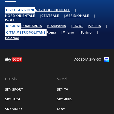
CIRCOSCRIZIONI
NORD OCCIDENTALE
NORD ORIENTALE
CENTRALE
MERIDIONALE
ISOLE
REGIONI
LOMBARDIA
CAMPANIA
LAZIO
SICILIA
CITTÀ METROPOLITANE
Roma
Milano
Torino
Palermo
ACCEDI A SKY GO
I siti Sky:
Servizi:
SKY SPORT
SKY TV
SKY TG24
SKY APPS
SKY VIDEO
NOW