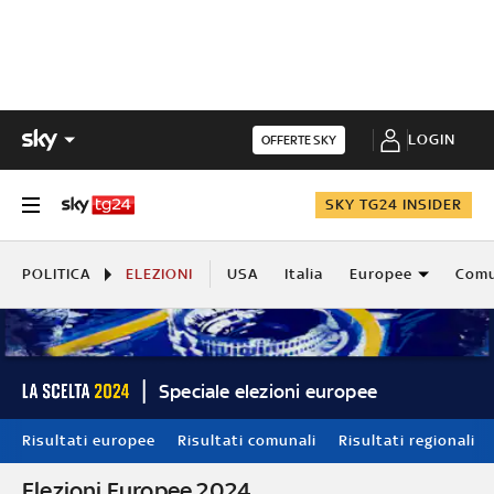
LOGIN
OFFERTE SKY
SKY TG24 INSIDER
POLITICA
ELEZIONI
USA
Italia
Europee
Comu
Speciale elezioni europee
Risultati europee
Risultati comunali
Risultati regionali
Elezioni Europee 2024