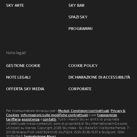
SKY ARTE
SKY BAR
SPAZI SKY
PROGRAMMI
Note legali:
GESTIONE COOKIE
COOKIE POLICY
NOTE LEGALI
DICHIARAZIONE DI ACCESSIBILITÀ
OFFERTA SKY MEDIA
CORPORATE
Per il consumatore clicca qui per i
Moduli, Condizioni contrattuali
,
Privacy &
Cookies
,
informazioni sulle modifiche contrattuali
o per
trasparenza
tariffaria
,
assistenza
e
contatti
. Tutti i marchi Sky e i diritti di proprietà
intellettuale in essi contenuti, sono di proprietà di Sky international AG e sono
utilizzati su licenza. Copyright 2026 Sky Italia - Sky Italia Srl Via Monte Penice, 7 -
20138 Milano P.IVA 04619241005. SkyTG24: ISSN 3035-1537 e SkySport: ISSN
3035-1545.
Segnalazione Abusi