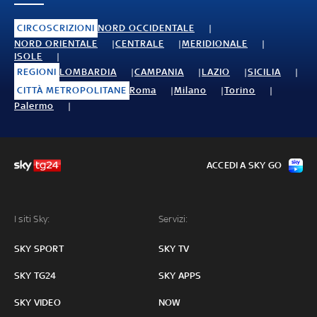
CIRCOSCRIZIONI
NORD OCCIDENTALE
NORD ORIENTALE
CENTRALE
MERIDIONALE
ISOLE
REGIONI
LOMBARDIA
CAMPANIA
LAZIO
SICILIA
CITTÀ METROPOLITANE
Roma
Milano
Torino
Palermo
ACCEDI A SKY GO
I siti Sky:
Servizi:
SKY SPORT
SKY TV
SKY TG24
SKY APPS
SKY VIDEO
NOW