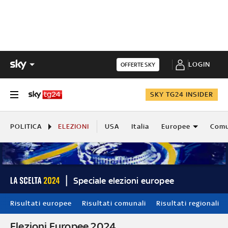
LOGIN
OFFERTE SKY
SKY TG24 INSIDER
POLITICA
ELEZIONI
USA
Italia
Europee
Comu
Speciale elezioni europee
Risultati europee
Risultati comunali
Risultati regionali
Elezioni Europee 2024