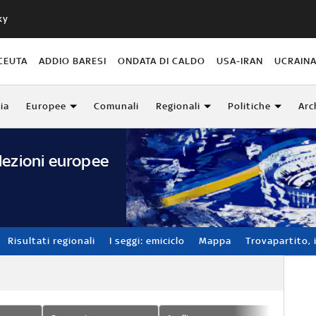
ky
CEUTA
ADDIO BARESI
ONDATA DI CALDO
USA-IRAN
UCRAIN
lia
Europee
Comunali
Regionali
Politiche
Arc
lezioni europee
Risultati regionali
I seggi: emiciclo
Mappa
Trovapartito, i