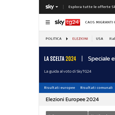
Esplora tutte le offerte S
CAOS MIGRANTI 
POLITICA
ELEZIONI
USA
Ita
Speciale e
La guida al voto di SkyTG24
Risultati europee
Risultati comunali
Elezioni Europee 2024