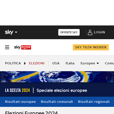
LOGIN
OFFERTE SKY
SKY TG24 INSIDER
POLITICA
ELEZIONI
USA
Italia
Europee
Comu
Speciale elezioni europee
Risultati europee
Risultati comunali
Risultati regionali
Elezioni Europee 2024