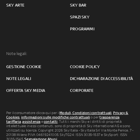
SKY ARTE
SKY BAR
SPAZI SKY
PROGRAMMI
Note legali:
GESTIONE COOKIE
COOKIE POLICY
NOTE LEGALI
DICHIARAZIONE DI ACCESSIBILITÀ
OFFERTA SKY MEDIA
CORPORATE
Per il consumatore clicca qui per i
Moduli, Condizioni contrattuali
,
Privacy &
Cookies
,
informazioni sulle modifiche contrattuali
o per
trasparenza
tariffaria
,
assistenza
e
contatti
. Tutti i marchi Sky e i diritti di proprietà
intellettuale in essi contenuti, sono di proprietà di Sky international AG e sono
utilizzati su licenza. Copyright 2026 Sky Italia - Sky Italia Srl Via Monte Penice, 7 -
20138 Milano P.IVA 04619241005. SkyTG24: ISSN 3035-1537 e SkySport: ISSN
3035-1545.
Segnalazione Abusi