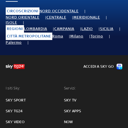
CIRCOSCRIZIONI
NORD OCCIDENTALE
NORD ORIENTALE
CENTRALE
MERIDIONALE
ISOLE
REGIONI
LOMBARDIA
CAMPANIA
LAZIO
SICILIA
CITTÀ METROPOLITANE
Roma
Milano
Torino
Palermo
ACCEDI A SKY GO
I siti Sky:
Servizi:
SKY SPORT
SKY TV
SKY TG24
SKY APPS
SKY VIDEO
NOW