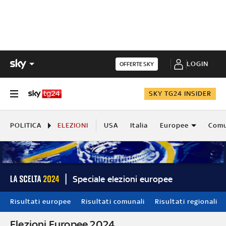
LOGIN
OFFERTE SKY
SKY TG24 INSIDER
POLITICA
ELEZIONI
USA
Italia
Europee
Comu
Speciale elezioni europee
Risultati europee
Risultati comunali
Risultati regionali
Elezioni Europee 2024