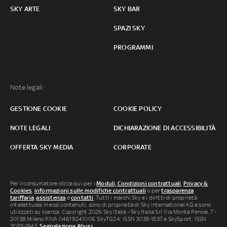
SKY ARTE
SKY BAR
SPAZI SKY
PROGRAMMI
Note legali:
GESTIONE COOKIE
COOKIE POLICY
NOTE LEGALI
DICHIARAZIONE DI ACCESSIBILITÀ
OFFERTA SKY MEDIA
CORPORATE
Per il consumatore clicca qui per i
Moduli, Condizioni contrattuali
,
Privacy &
Cookies
,
informazioni sulle modifiche contrattuali
o per
trasparenza
tariffaria
,
assistenza
e
contatti
. Tutti i marchi Sky e i diritti di proprietà
intellettuale in essi contenuti, sono di proprietà di Sky international AG e sono
utilizzati su licenza. Copyright 2026 Sky Italia - Sky Italia Srl Via Monte Penice, 7 -
20138 Milano P.IVA 04619241005. SkyTG24: ISSN 3035-1537 e SkySport: ISSN
3035-1545.
Segnalazione Abusi