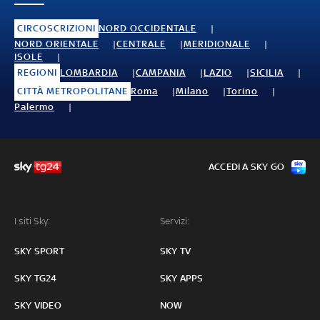
CIRCOSCRIZIONI
NORD OCCIDENTALE
NORD ORIENTALE
CENTRALE
MERIDIONALE
ISOLE
REGIONI
LOMBARDIA
CAMPANIA
LAZIO
SICILIA
CITTÀ METROPOLITANE
Roma
Milano
Torino
Palermo
ACCEDI A SKY GO
I siti Sky:
Servizi:
SKY SPORT
SKY TV
SKY TG24
SKY APPS
SKY VIDEO
NOW