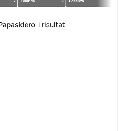
Calabria
Cosenza
Papasi
Papasidero
: i risultati