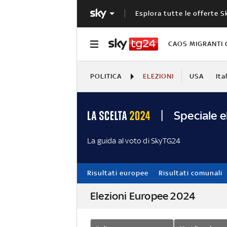
Esplora tutte le offerte S
CAOS MIGRANTI 
POLITICA
ELEZIONI
USA
Ita
Speciale e
La guida al voto di SkyTG24
Risultati europee
Risultati comunali
Elezioni Europee 2024