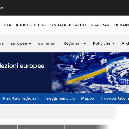
ky
CEUTA
ADDIO GUCCINI
ONDATA DI CALDO
USA-IRAN
UCRAI
lia
Europee
Comunali
Regionali
Politiche
Arc
lezioni europee
Risultati regionali
I seggi: emiciclo
Mappa
Trovapartito, i