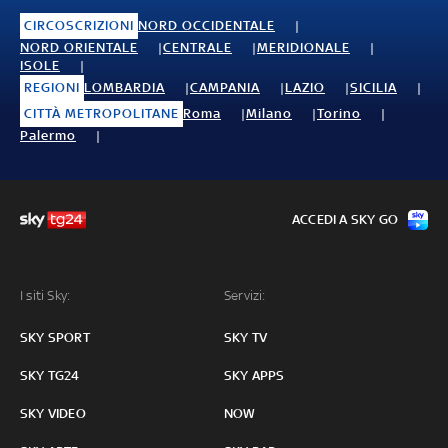
CIRCOSCRIZIONI
NORD OCCIDENTALE
NORD ORIENTALE
CENTRALE
MERIDIONALE
ISOLE
REGIONI
LOMBARDIA
CAMPANIA
LAZIO
SICILIA
CITTÀ METROPOLITANE
Roma
Milano
Torino
Palermo
ACCEDI A SKY GO
I siti Sky:
Servizi:
SKY SPORT
SKY TV
SKY TG24
SKY APPS
SKY VIDEO
NOW