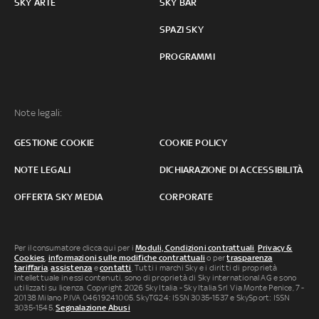
SKY ARTE
SKY BAR
SPAZI SKY
PROGRAMMI
Note legali:
GESTIONE COOKIE
COOKIE POLICY
NOTE LEGALI
DICHIARAZIONE DI ACCESSIBILITÀ
OFFERTA SKY MEDIA
CORPORATE
Per il consumatore clicca qui per i
Moduli, Condizioni contrattuali
,
Privacy &
Cookies
,
informazioni sulle modifiche contrattuali
o per
trasparenza
tariffaria
,
assistenza
e
contatti
. Tutti i marchi Sky e i diritti di proprietà
intellettuale in essi contenuti, sono di proprietà di Sky international AG e sono
utilizzati su licenza. Copyright 2026 Sky Italia - Sky Italia Srl Via Monte Penice, 7 -
20138 Milano P.IVA 04619241005. SkyTG24: ISSN 3035-1537 e SkySport: ISSN
3035-1545.
Segnalazione Abusi