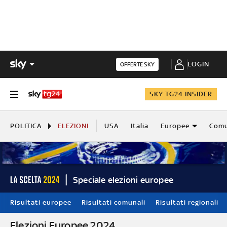
LOGIN
OFFERTE SKY
SKY TG24 INSIDER
POLITICA
ELEZIONI
USA
Italia
Europee
Comu
Speciale elezioni europee
Risultati europee
Risultati comunali
Risultati regionali
Elezioni Europee 2024