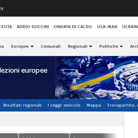
ky
CEUTA
ADDIO GUCCINI
ONDATA DI CALDO
USA-IRAN
UCRAI
lia
Europee
Comunali
Regionali
Politiche
Arc
lezioni europee
Risultati regionali
I seggi: emiciclo
Mappa
Trovapartito, i