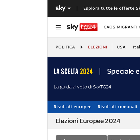
Esplora tutte le offerte S
CAOS MIGRANTI 
POLITICA
ELEZIONI
USA
Ita
Speciale e
La guida al voto di SkyTG24
Risultati europee
Risultati comunali
Elezioni Europee 2024