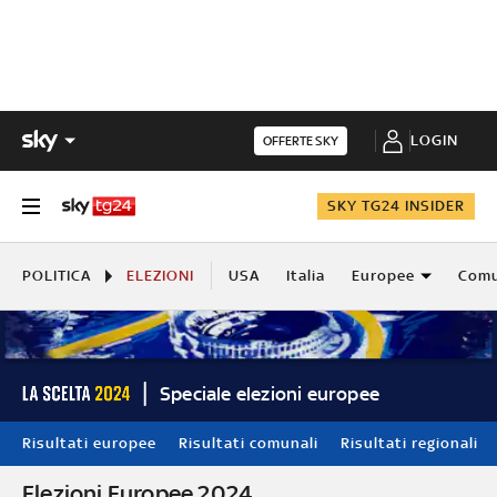
LOGIN
OFFERTE SKY
SKY TG24 INSIDER
POLITICA
ELEZIONI
USA
Italia
Europee
Comu
Speciale elezioni europee
Risultati europee
Risultati comunali
Risultati regionali
Elezioni Europee 2024