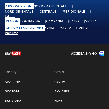
CIRCOSCRIZIONI
NORD OCCIDENTALE
NORD ORIENTALE
CENTRALE
MERIDIONALE
ISOLE
REGIONI
LOMBARDIA
CAMPANIA
LAZIO
SICILIA
CITTÀ METROPOLITANE
Roma
Milano
Torino
Palermo
ACCEDI A SKY GO
I siti Sky:
Servizi:
SKY SPORT
SKY TV
SKY TG24
SKY APPS
SKY VIDEO
NOW