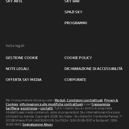
SKY ARTE
SKY BAR
SPAZI SKY
PROGRAMMI
Note legali:
GESTIONE COOKIE
COOKIE POLICY
NOTE LEGALI
DICHIARAZIONE DI ACCESSIBILITÀ
OFFERTA SKY MEDIA
CORPORATE
Per il consumatore clicca qui per i
Moduli, Condizioni contrattuali
,
Privacy &
Cookies
,
informazioni sulle modifiche contrattuali
o per
trasparenza
tariffaria
,
assistenza
e
contatti
. Tutti i marchi Sky e i diritti di proprietà
intellettuale in essi contenuti, sono di proprietà di Sky international AG e sono
utilizzati su licenza. Copyright 2026 Sky Italia - Sky Italia Srl Via Monte Penice, 7 -
20138 Milano P.IVA 04619241005. SkyTG24: ISSN 3035-1537 e SkySport: ISSN
3035-1545.
Segnalazione Abusi