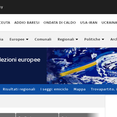
ky
CEUTA
ADDIO BARESI
ONDATA DI CALDO
USA-IRAN
UCRAIN
lia
Europee
Comunali
Regionali
Politiche
Arc
lezioni europee
Risultati regionali
I seggi: emiciclo
Mappa
Trovapartito, i