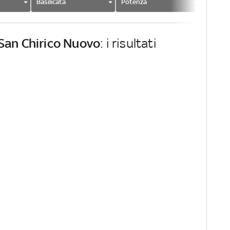
Basilicata
Potenza
San Chi
San Chirico Nuovo
: i risultati