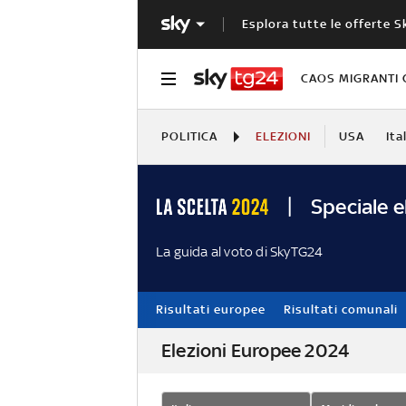
Esplora tutte le offerte S
CAOS MIGRANTI 
POLITICA
ELEZIONI
USA
Ita
Speciale e
La guida al voto di SkyTG24
Risultati europee
Risultati comunali
Elezioni Europee 2024