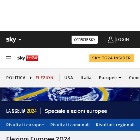
LOGIN
OFFERTE SKY
SKY TG24 INSIDER
POLITICA
ELEZIONI
USA
Italia
Europee
Comu
Speciale elezioni europee
Risultati europee
Risultati comunali
Risultati regionali
Elezioni Europee 2024