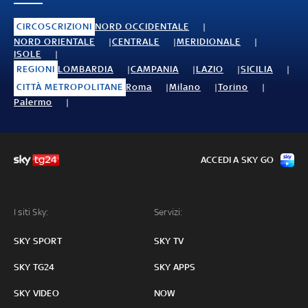
CIRCOSCRIZIONI
NORD OCCIDENTALE
NORD ORIENTALE
CENTRALE
MERIDIONALE
ISOLE
REGIONI
LOMBARDIA
CAMPANIA
LAZIO
SICILIA
CITTÀ METROPOLITANE
Roma
Milano
Torino
Palermo
ACCEDI A SKY GO
I siti Sky:
Servizi:
SKY SPORT
SKY TV
SKY TG24
SKY APPS
SKY VIDEO
NOW