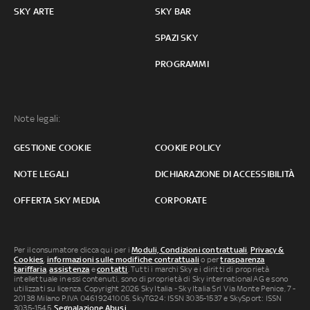
SKY ARTE
SKY BAR
SPAZI SKY
PROGRAMMI
Note legali:
GESTIONE COOKIE
COOKIE POLICY
NOTE LEGALI
DICHIARAZIONE DI ACCESSIBILITÀ
OFFERTA SKY MEDIA
CORPORATE
Per il consumatore clicca qui per i
Moduli, Condizioni contrattuali
,
Privacy &
Cookies
,
informazioni sulle modifiche contrattuali
o per
trasparenza
tariffaria
,
assistenza
e
contatti
. Tutti i marchi Sky e i diritti di proprietà
intellettuale in essi contenuti, sono di proprietà di Sky international AG e sono
utilizzati su licenza. Copyright 2026 Sky Italia - Sky Italia Srl Via Monte Penice, 7 -
20138 Milano P.IVA 04619241005. SkyTG24: ISSN 3035-1537 e SkySport: ISSN
3035-1545.
Segnalazione Abusi