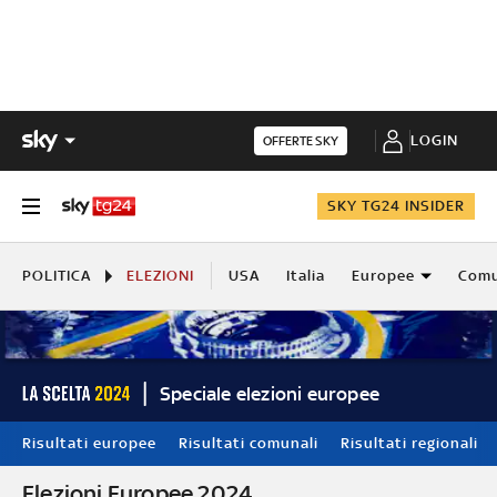
LOGIN
OFFERTE SKY
SKY TG24 INSIDER
POLITICA
ELEZIONI
USA
Italia
Europee
Comu
Speciale elezioni europee
Risultati europee
Risultati comunali
Risultati regionali
Elezioni Europee 2024