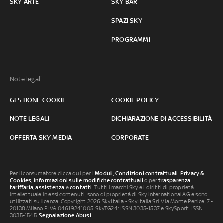
SKY ARTE
SKY BAR
SPAZI SKY
PROGRAMMI
Note legali:
GESTIONE COOKIE
COOKIE POLICY
NOTE LEGALI
DICHIARAZIONE DI ACCESSIBILITÀ
OFFERTA SKY MEDIA
CORPORATE
Per il consumatore clicca qui per i
Moduli, Condizioni contrattuali
,
Privacy &
Cookies
,
informazioni sulle modifiche contrattuali
o per
trasparenza
tariffaria
,
assistenza
e
contatti
. Tutti i marchi Sky e i diritti di proprietà
intellettuale in essi contenuti, sono di proprietà di Sky international AG e sono
utilizzati su licenza. Copyright 2026 Sky Italia - Sky Italia Srl Via Monte Penice, 7 -
20138 Milano P.IVA 04619241005. SkyTG24: ISSN 3035-1537 e SkySport: ISSN
3035-1545.
Segnalazione Abusi