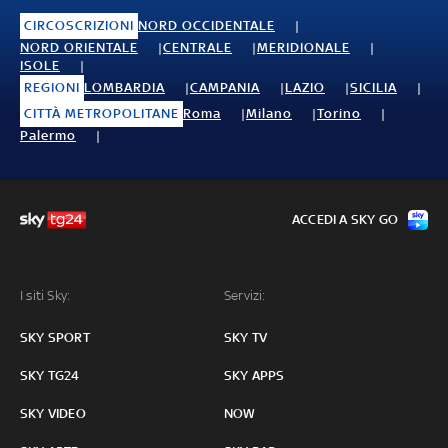
CIRCOSCRIZIONI
NORD OCCIDENTALE
NORD ORIENTALE
CENTRALE
MERIDIONALE
ISOLE
REGIONI
LOMBARDIA
CAMPANIA
LAZIO
SICILIA
CITTÀ METROPOLITANE
Roma
Milano
Torino
Palermo
ACCEDI A SKY GO
I siti Sky:
Servizi:
SKY SPORT
SKY TV
SKY TG24
SKY APPS
SKY VIDEO
NOW