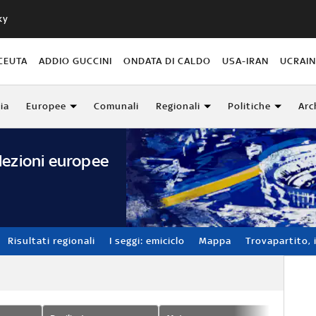
ky
CEUTA
ADDIO GUCCINI
ONDATA DI CALDO
USA-IRAN
UCRAI
lia
Europee
Comunali
Regionali
Politiche
Arc
lezioni europee
Risultati regionali
I seggi: emiciclo
Mappa
Trovapartito, i