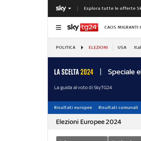
Esplora tutte le offerte S
CAOS MIGRANTI 
POLITICA
ELEZIONI
USA
Ita
Speciale e
La guida al voto di SkyTG24
Risultati europee
Risultati comunali
Elezioni Europee 2024