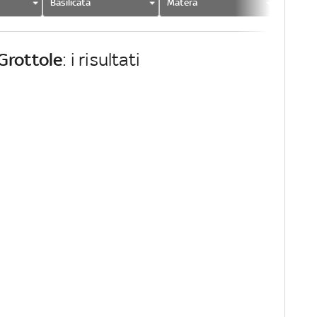
Basilicata
Matera
Grottol
Grottole
: i risultati