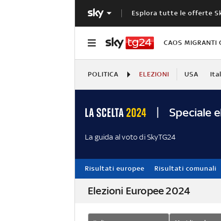
Esplora tutte le offerte S
CAOS MIGRANTI 
POLITICA
ELEZIONI
USA
Ita
Speciale e
La guida al voto di SkyTG24
Risultati europee
Risultati comunali
Elezioni Europee 2024