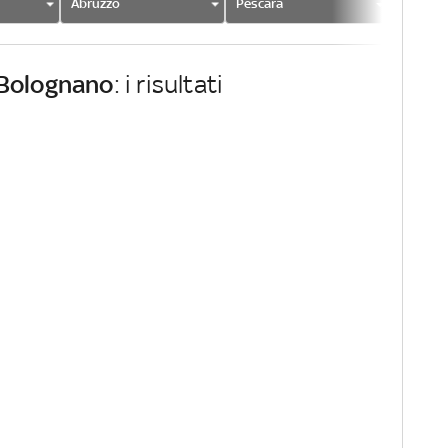
Abruzzo
Pescara
Bologn
Bolognano
: i risultati