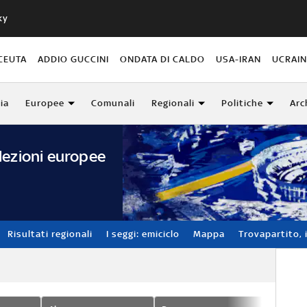
ky
CEUTA
ADDIO GUCCINI
ONDATA DI CALDO
USA-IRAN
UCRAI
lia
Europee
Comunali
Regionali
Politiche
Arc
lezioni europee
Risultati regionali
I seggi: emiciclo
Mappa
Trovapartito, i