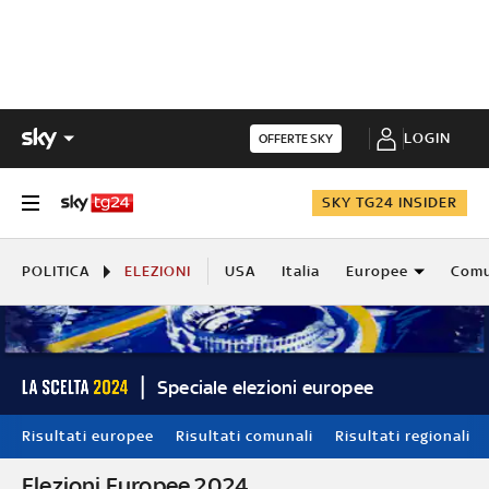
LOGIN
OFFERTE SKY
SKY TG24 INSIDER
POLITICA
ELEZIONI
USA
Italia
Europee
Comu
Speciale elezioni europee
Risultati europee
Risultati comunali
Risultati regionali
Elezioni Europee 2024