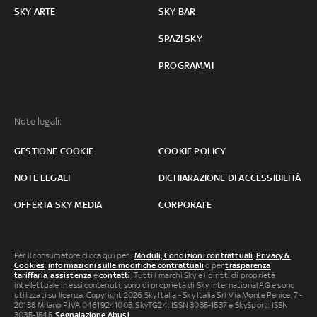
SKY ARTE
SKY BAR
SPAZI SKY
PROGRAMMI
Note legali:
GESTIONE COOKIE
COOKIE POLICY
NOTE LEGALI
DICHIARAZIONE DI ACCESSIBILITÀ
OFFERTA SKY MEDIA
CORPORATE
Per il consumatore clicca qui per i
Moduli, Condizioni contrattuali
,
Privacy &
Cookies
,
informazioni sulle modifiche contrattuali
o per
trasparenza
tariffaria
,
assistenza
e
contatti
. Tutti i marchi Sky e i diritti di proprietà
intellettuale in essi contenuti, sono di proprietà di Sky international AG e sono
utilizzati su licenza. Copyright 2026 Sky Italia - Sky Italia Srl Via Monte Penice, 7 -
20138 Milano P.IVA 04619241005. SkyTG24: ISSN 3035-1537 e SkySport: ISSN
3035-1545.
Segnalazione Abusi