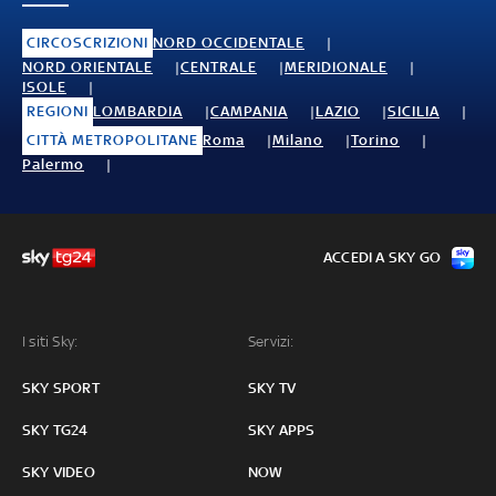
CIRCOSCRIZIONI
NORD OCCIDENTALE
NORD ORIENTALE
CENTRALE
MERIDIONALE
ISOLE
REGIONI
LOMBARDIA
CAMPANIA
LAZIO
SICILIA
CITTÀ METROPOLITANE
Roma
Milano
Torino
Palermo
ACCEDI A SKY GO
I siti Sky:
Servizi:
SKY SPORT
SKY TV
SKY TG24
SKY APPS
SKY VIDEO
NOW