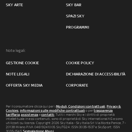
SKY ARTE
SKY BAR
SPAZI SKY
PROGRAMMI
Note legali:
GESTIONE COOKIE
COOKIE POLICY
NOTE LEGALI
DICHIARAZIONE DI ACCESSIBILITÀ
OFFERTA SKY MEDIA
CORPORATE
Per il consumatore clicca qui per i
Moduli, Condizioni contrattuali
,
Privacy &
Cookies
,
informazioni sulle modifiche contrattuali
o per
trasparenza
tariffaria
,
assistenza
e
contatti
. Tutti i marchi Sky e i diritti di proprietà
intellettuale in essi contenuti, sono di proprietà di Sky international AG e sono
utilizzati su licenza. Copyright 2026 Sky Italia - Sky Italia Srl Via Monte Penice, 7 -
20138 Milano P.IVA 04619241005. SkyTG24: ISSN 3035-1537 e SkySport: ISSN
3035-1545.
Segnalazione Abusi