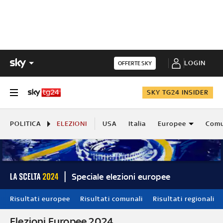
LOGIN
OFFERTE SKY
SKY TG24 INSIDER
POLITICA
ELEZIONI
USA
Italia
Europee
Comu
Speciale elezioni europee
Risultati europee
Risultati comunali
Risultati regionali
Elezioni Europee 2024