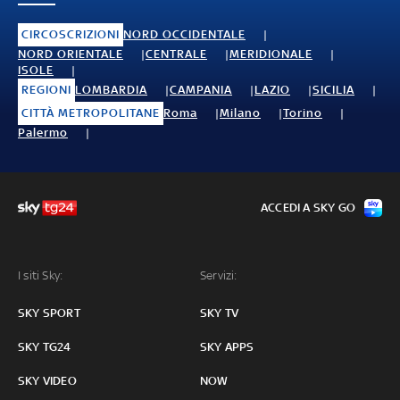
CIRCOSCRIZIONI
NORD OCCIDENTALE
NORD ORIENTALE
CENTRALE
MERIDIONALE
ISOLE
REGIONI
LOMBARDIA
CAMPANIA
LAZIO
SICILIA
CITTÀ METROPOLITANE
Roma
Milano
Torino
Palermo
ACCEDI A SKY GO
I siti Sky:
Servizi:
SKY SPORT
SKY TV
SKY TG24
SKY APPS
SKY VIDEO
NOW