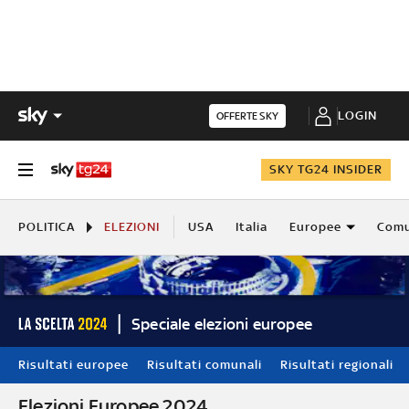
LOGIN
OFFERTE SKY
SKY TG24 INSIDER
POLITICA
ELEZIONI
USA
Italia
Europee
Comu
Speciale elezioni europee
Risultati europee
Risultati comunali
Risultati regionali
Elezioni Europee 2024