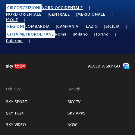
CIRCOSCRIZIONI
NORD OCCIDENTALE
NORD ORIENTALE
CENTRALE
MERIDIONALE
ISOLE
REGIONI
LOMBARDIA
CAMPANIA
LAZIO
SICILIA
CITTÀ METROPOLITANE
Roma
Milano
Torino
Palermo
ACCEDI A SKY GO
I siti Sky:
Servizi:
SKY SPORT
SKY TV
SKY TG24
SKY APPS
SKY VIDEO
NOW