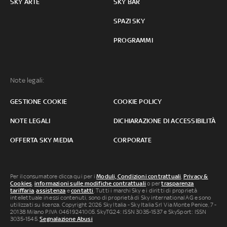
SKY ARTE
SKY BAR
SPAZI SKY
PROGRAMMI
Note legali:
GESTIONE COOKIE
COOKIE POLICY
NOTE LEGALI
DICHIARAZIONE DI ACCESSIBILITÀ
OFFERTA SKY MEDIA
CORPORATE
Per il consumatore clicca qui per i
Moduli, Condizioni contrattuali
,
Privacy &
Cookies
,
informazioni sulle modifiche contrattuali
o per
trasparenza
tariffaria
,
assistenza
e
contatti
. Tutti i marchi Sky e i diritti di proprietà
intellettuale in essi contenuti, sono di proprietà di Sky international AG e sono
utilizzati su licenza. Copyright 2026 Sky Italia - Sky Italia Srl Via Monte Penice, 7 -
20138 Milano P.IVA 04619241005. SkyTG24: ISSN 3035-1537 e SkySport: ISSN
3035-1545.
Segnalazione Abusi