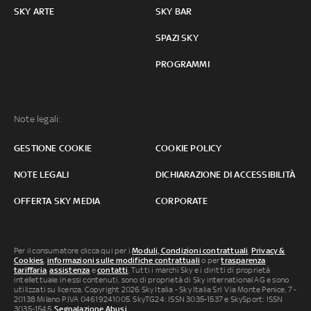
SKY ARTE
SKY BAR
SPAZI SKY
PROGRAMMI
Note legali:
GESTIONE COOKIE
COOKIE POLICY
NOTE LEGALI
DICHIARAZIONE DI ACCESSIBILITÀ
OFFERTA SKY MEDIA
CORPORATE
Per il consumatore clicca qui per i
Moduli, Condizioni contrattuali
,
Privacy &
Cookies
,
informazioni sulle modifiche contrattuali
o per
trasparenza
tariffaria
,
assistenza
e
contatti
. Tutti i marchi Sky e i diritti di proprietà
intellettuale in essi contenuti, sono di proprietà di Sky international AG e sono
utilizzati su licenza. Copyright 2026 Sky Italia - Sky Italia Srl Via Monte Penice, 7 -
20138 Milano P.IVA 04619241005. SkyTG24: ISSN 3035-1537 e SkySport: ISSN
3035-1545.
Segnalazione Abusi