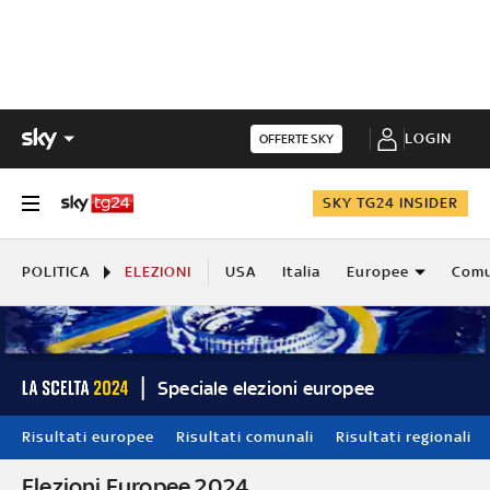
LOGIN
OFFERTE SKY
SKY TG24 INSIDER
POLITICA
ELEZIONI
USA
Italia
Europee
Comu
Speciale elezioni europee
Risultati europee
Risultati comunali
Risultati regionali
Elezioni Europee 2024