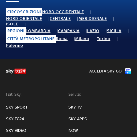
CIRCOSCRIZIONI
NORD OCCIDENTALE
NORD ORIENTALE
CENTRALE
MERIDIONALE
ISOLE
REGIONI
LOMBARDIA
CAMPANIA
LAZIO
SICILIA
CITTÀ METROPOLITANE
Roma
Milano
Torino
Palermo
ACCEDI A SKY GO
I siti Sky:
Servizi:
SKY SPORT
SKY TV
SKY TG24
SKY APPS
SKY VIDEO
NOW