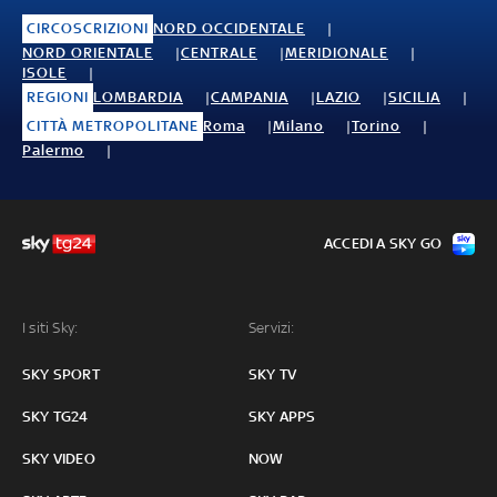
CIRCOSCRIZIONI
NORD OCCIDENTALE
NORD ORIENTALE
CENTRALE
MERIDIONALE
ISOLE
REGIONI
LOMBARDIA
CAMPANIA
LAZIO
SICILIA
CITTÀ METROPOLITANE
Roma
Milano
Torino
Palermo
ACCEDI A SKY GO
I siti Sky:
Servizi:
SKY SPORT
SKY TV
SKY TG24
SKY APPS
SKY VIDEO
NOW