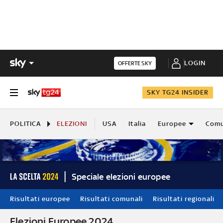
LOGIN
OFFERTE SKY
SKY TG24 INSIDER
POLITICA
ELEZIONI
USA
Italia
Europee
Comu
Speciale elezioni europee
Risultati europee
Risultati comunali
Risultati regionali
Elezioni Europee 2024