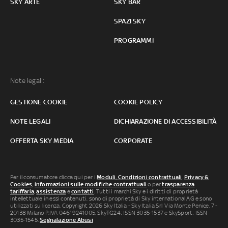
SKY ARTE
SKY BAR
SPAZI SKY
PROGRAMMI
Note legali:
GESTIONE COOKIE
COOKIE POLICY
NOTE LEGALI
DICHIARAZIONE DI ACCESSIBILITÀ
OFFERTA SKY MEDIA
CORPORATE
Per il consumatore clicca qui per i
Moduli, Condizioni contrattuali
,
Privacy &
Cookies
,
informazioni sulle modifiche contrattuali
o per
trasparenza
tariffaria
,
assistenza
e
contatti
. Tutti i marchi Sky e i diritti di proprietà
intellettuale in essi contenuti, sono di proprietà di Sky international AG e sono
utilizzati su licenza. Copyright 2026 Sky Italia - Sky Italia Srl Via Monte Penice, 7 -
20138 Milano P.IVA 04619241005. SkyTG24: ISSN 3035-1537 e SkySport: ISSN
3035-1545.
Segnalazione Abusi