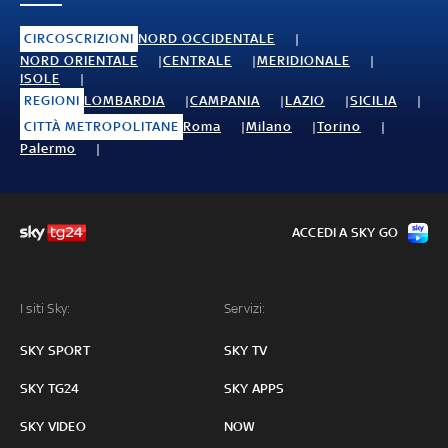
CIRCOSCRIZIONI
NORD OCCIDENTALE
NORD ORIENTALE
CENTRALE
MERIDIONALE
ISOLE
REGIONI
LOMBARDIA
CAMPANIA
LAZIO
SICILIA
CITTÀ METROPOLITANE
Roma
Milano
Torino
Palermo
ACCEDI A SKY GO
I siti Sky:
Servizi:
SKY SPORT
SKY TV
SKY TG24
SKY APPS
SKY VIDEO
NOW