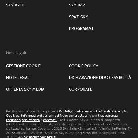
SKY ARTE
SKY BAR
SPAZI SKY
PROGRAMMI
Note legali:
GESTIONE COOKIE
COOKIE POLICY
NOTE LEGALI
DICHIARAZIONE DI ACCESSIBILITÀ
OFFERTA SKY MEDIA
CORPORATE
Per il consumatore clicca qui per i
Moduli, Condizioni contrattuali
,
Privacy &
Cookies
,
informazioni sulle modifiche contrattuali
o per
trasparenza
tariffaria
,
assistenza
e
contatti
. Tutti i marchi Sky e i diritti di proprietà
intellettuale in essi contenuti, sono di proprietà di Sky international AG e sono
utilizzati su licenza. Copyright 2026 Sky Italia - Sky Italia Srl Via Monte Penice, 7 -
20138 Milano P.IVA 04619241005. SkyTG24: ISSN 3035-1537 e SkySport: ISSN
3035-1545.
Segnalazione Abusi