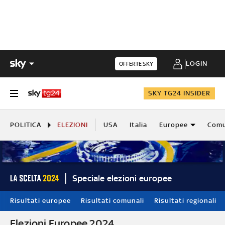
LOGIN
OFFERTE SKY
SKY TG24 INSIDER
POLITICA
ELEZIONI
USA
Italia
Europee
Comu
Speciale elezioni europee
Risultati europee
Risultati comunali
Risultati regionali
Elezioni Europee 2024