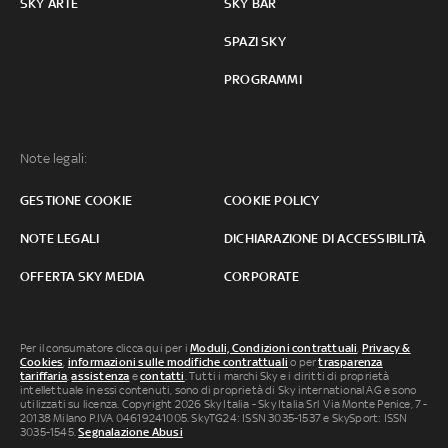
SKY ARTE
SKY BAR
SPAZI SKY
PROGRAMMI
Note legali:
GESTIONE COOKIE
COOKIE POLICY
NOTE LEGALI
DICHIARAZIONE DI ACCESSIBILITÀ
OFFERTA SKY MEDIA
CORPORATE
Per il consumatore clicca qui per i
Moduli, Condizioni contrattuali
,
Privacy &
Cookies
,
informazioni sulle modifiche contrattuali
o per
trasparenza
tariffaria
,
assistenza
e
contatti
. Tutti i marchi Sky e i diritti di proprietà
intellettuale in essi contenuti, sono di proprietà di Sky international AG e sono
utilizzati su licenza. Copyright 2026 Sky Italia - Sky Italia Srl Via Monte Penice, 7 -
20138 Milano P.IVA 04619241005. SkyTG24: ISSN 3035-1537 e SkySport: ISSN
3035-1545.
Segnalazione Abusi