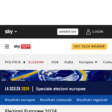
LOGIN
OFFERTE SKY
SKY TG24 INSIDER
POLITICA
ELEZIONI
USA
Italia
Europee
Comu
Speciale elezioni europee
Risultati europee
Risultati comunali
Risultati regionali
Elezioni Europee 2024