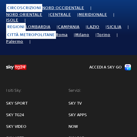
CIRCOSCRIZIONI
NORD OCCIDENTALE
NORD ORIENTALE
CENTRALE
MERIDIONALE
ISOLE
REGIONI
LOMBARDIA
CAMPANIA
LAZIO
SICILIA
CITTÀ METROPOLITANE
Roma
Milano
Torino
Palermo
ACCEDI A SKY GO
I siti Sky:
Servizi:
SKY SPORT
SKY TV
SKY TG24
SKY APPS
SKY VIDEO
NOW