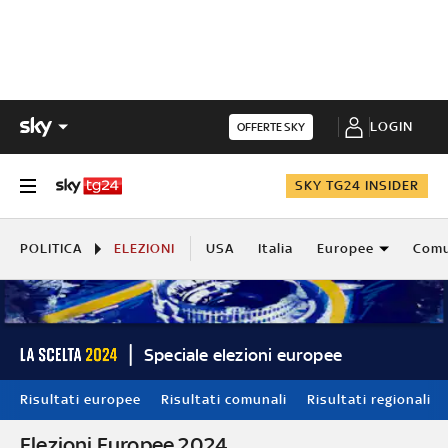
LOGIN
OFFERTE SKY
SKY TG24 INSIDER
POLITICA
ELEZIONI
USA
Italia
Europee
Comu
Speciale elezioni europee
Risultati europee
Risultati comunali
Risultati regionali
Elezioni Europee 2024