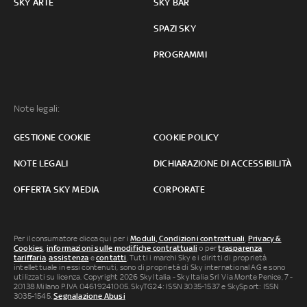
SKY ARTE
SKY BAR
SPAZI SKY
PROGRAMMI
Note legali:
GESTIONE COOKIE
COOKIE POLICY
NOTE LEGALI
DICHIARAZIONE DI ACCESSIBILITÀ
OFFERTA SKY MEDIA
CORPORATE
Per il consumatore clicca qui per i
Moduli, Condizioni contrattuali
,
Privacy &
Cookies
,
informazioni sulle modifiche contrattuali
o per
trasparenza
tariffaria
,
assistenza
e
contatti
. Tutti i marchi Sky e i diritti di proprietà
intellettuale in essi contenuti, sono di proprietà di Sky international AG e sono
utilizzati su licenza. Copyright 2026 Sky Italia - Sky Italia Srl Via Monte Penice, 7 -
20138 Milano P.IVA 04619241005. SkyTG24: ISSN 3035-1537 e SkySport: ISSN
3035-1545.
Segnalazione Abusi