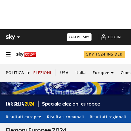
LOGIN
OFFERTE SKY
SKY TG24 INSIDER
POLITICA
ELEZIONI
USA
Italia
Europee
Comu
Speciale elezioni europee
Risultati europee
Risultati comunali
Risultati regionali
Elezioni Europee 2024