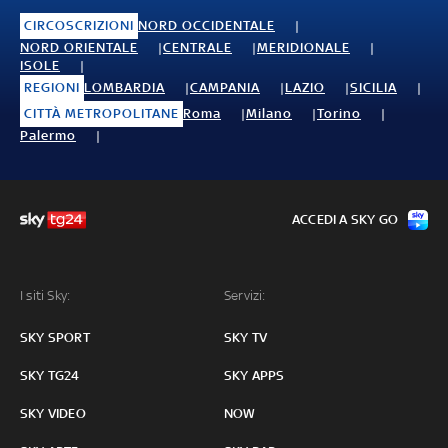
CIRCOSCRIZIONI
NORD OCCIDENTALE
NORD ORIENTALE
CENTRALE
MERIDIONALE
ISOLE
REGIONI
LOMBARDIA
CAMPANIA
LAZIO
SICILIA
CITTÀ METROPOLITANE
Roma
Milano
Torino
Palermo
ACCEDI A SKY GO
I siti Sky:
Servizi:
SKY SPORT
SKY TV
SKY TG24
SKY APPS
SKY VIDEO
NOW