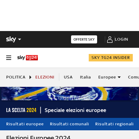
LOGIN
OFFERTE SKY
SKY TG24 INSIDER
POLITICA
ELEZIONI
USA
Italia
Europee
Comu
Speciale elezioni europee
Risultati europee
Risultati comunali
Risultati regionali
Elezioni Europee 2024