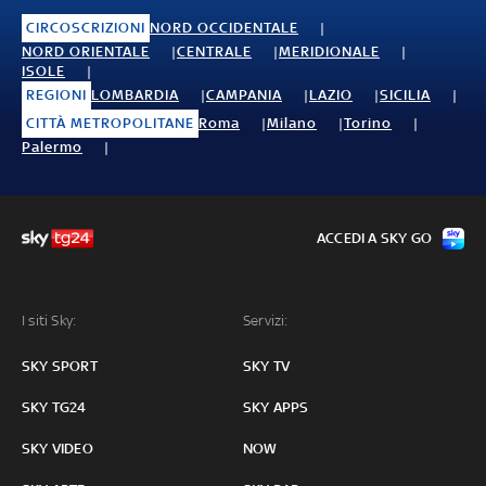
CIRCOSCRIZIONI
NORD OCCIDENTALE
NORD ORIENTALE
CENTRALE
MERIDIONALE
ISOLE
REGIONI
LOMBARDIA
CAMPANIA
LAZIO
SICILIA
CITTÀ METROPOLITANE
Roma
Milano
Torino
Palermo
ACCEDI A SKY GO
I siti Sky:
Servizi:
SKY SPORT
SKY TV
SKY TG24
SKY APPS
SKY VIDEO
NOW