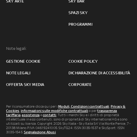
SKY ARTE
SKY BAR
SPAZI SKY
PROGRAMMI
Note legali:
GESTIONE COOKIE
COOKIE POLICY
NOTE LEGALI
DICHIARAZIONE DI ACCESSIBILITÀ
OFFERTA SKY MEDIA
CORPORATE
Per il consumatore clicca qui per i
Moduli, Condizioni contrattuali
,
Privacy &
Cookies
,
informazioni sulle modifiche contrattuali
o per
trasparenza
tariffaria
,
assistenza
e
contatti
. Tutti i marchi Sky e i diritti di proprietà
intellettuale in essi contenuti, sono di proprietà di Sky international AG e sono
utilizzati su licenza. Copyright 2026 Sky Italia - Sky Italia Srl Via Monte Penice, 7 -
20138 Milano P.IVA 04619241005. SkyTG24: ISSN 3035-1537 e SkySport: ISSN
3035-1545.
Segnalazione Abusi