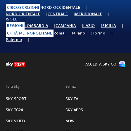
CIRCOSCRIZIONI
NORD OCCIDENTALE
NORD ORIENTALE
CENTRALE
MERIDIONALE
ISOLE
REGIONI
LOMBARDIA
CAMPANIA
LAZIO
SICILIA
CITTÀ METROPOLITANE
Roma
Milano
Torino
Palermo
ACCEDI A SKY GO
I siti Sky:
Servizi:
SKY SPORT
SKY TV
SKY TG24
SKY APPS
SKY VIDEO
NOW