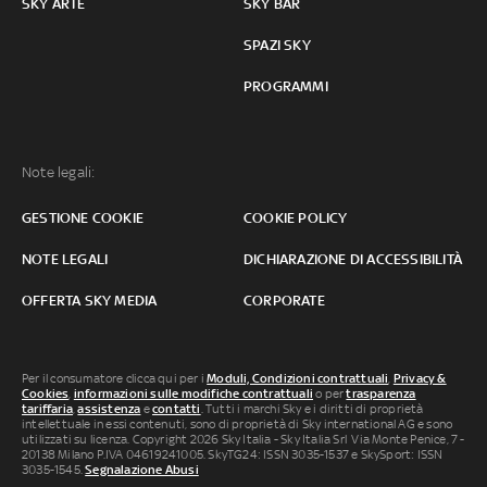
SKY ARTE
SKY BAR
SPAZI SKY
PROGRAMMI
Note legali:
GESTIONE COOKIE
COOKIE POLICY
NOTE LEGALI
DICHIARAZIONE DI ACCESSIBILITÀ
OFFERTA SKY MEDIA
CORPORATE
Per il consumatore clicca qui per i
Moduli, Condizioni contrattuali
,
Privacy &
Cookies
,
informazioni sulle modifiche contrattuali
o per
trasparenza
tariffaria
,
assistenza
e
contatti
. Tutti i marchi Sky e i diritti di proprietà
intellettuale in essi contenuti, sono di proprietà di Sky international AG e sono
utilizzati su licenza. Copyright 2026 Sky Italia - Sky Italia Srl Via Monte Penice, 7 -
20138 Milano P.IVA 04619241005. SkyTG24: ISSN 3035-1537 e SkySport: ISSN
3035-1545.
Segnalazione Abusi