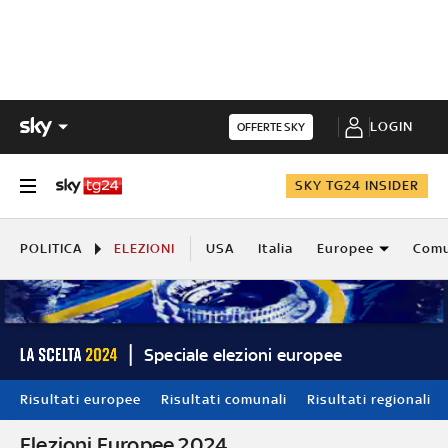
LOGIN
OFFERTE SKY
SKY TG24 INSIDER
POLITICA
ELEZIONI
USA
Italia
Europee
Comu
Speciale elezioni europee
Risultati europee
Risultati comunali
Risultati regionali
Elezioni Europee 2024