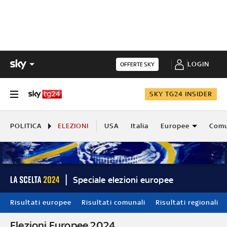
LOGIN
OFFERTE SKY
SKY TG24 INSIDER
POLITICA
ELEZIONI
USA
Italia
Europee
Comu
Speciale elezioni europee
Risultati europee
Risultati comunali
Risultati regionali
Elezioni Europee 2024