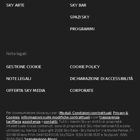
SKY ARTE
SKY BAR
SPAZI SKY
PROGRAMMI
Note legali:
GESTIONE COOKIE
COOKIE POLICY
NOTE LEGALI
DICHIARAZIONE DI ACCESSIBILITÀ
OFFERTA SKY MEDIA
CORPORATE
Per il consumatore clicca qui per i
Moduli, Condizioni contrattuali
,
Privacy &
Cookies
,
informazioni sulle modifiche contrattuali
o per
trasparenza
tariffaria
,
assistenza
e
contatti
. Tutti i marchi Sky e i diritti di proprietà
intellettuale in essi contenuti, sono di proprietà di Sky international AG e sono
utilizzati su licenza. Copyright 2026 Sky Italia - Sky Italia Srl Via Monte Penice, 7 -
20138 Milano P.IVA 04619241005. SkyTG24: ISSN 3035-1537 e SkySport: ISSN
3035-1545.
Segnalazione Abusi