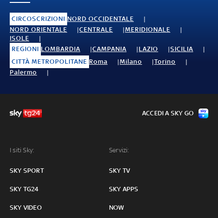
CIRCOSCRIZIONI
NORD OCCIDENTALE
NORD ORIENTALE
CENTRALE
MERIDIONALE
ISOLE
REGIONI
LOMBARDIA
CAMPANIA
LAZIO
SICILIA
CITTÀ METROPOLITANE
Roma
Milano
Torino
Palermo
ACCEDI A SKY GO
I siti Sky:
Servizi:
SKY SPORT
SKY TV
SKY TG24
SKY APPS
SKY VIDEO
NOW