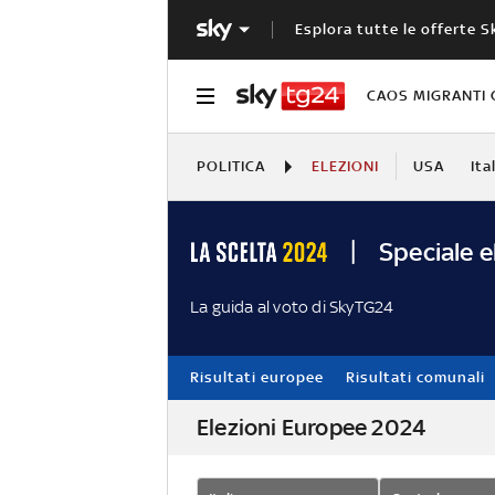
Esplora tutte le offerte S
CAOS MIGRANTI 
POLITICA
ELEZIONI
USA
Ita
Speciale e
La guida al voto di SkyTG24
Risultati europee
Risultati comunali
Elezioni Europee 2024