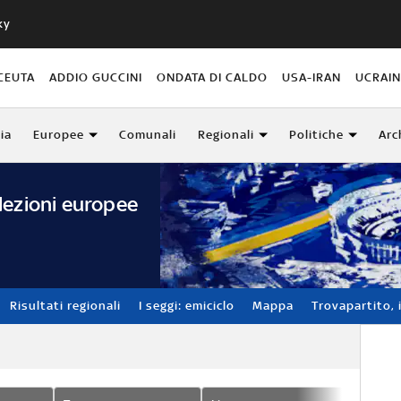
ky
CEUTA
ADDIO GUCCINI
ONDATA DI CALDO
USA-IRAN
UCRAI
lia
Europee
Comunali
Regionali
Politiche
Arc
lezioni europee
Risultati regionali
I seggi: emiciclo
Mappa
Trovapartito, i