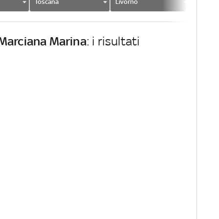
Toscana
Livorno
Marcian
Marciana Marina
: i risultati