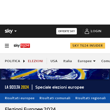
LOGIN
OFFERTE SKY
SKY TG24 INSIDER
POLITICA
ELEZIONI
USA
Italia
Europee
Comu
Speciale elezioni europee
Risultati europee
Risultati comunali
Risultati regionali
Elezioni Europee 2024