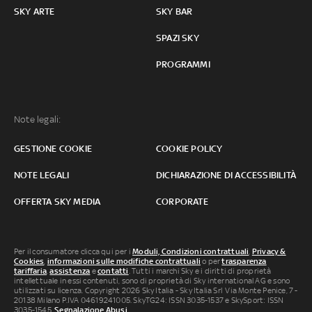
SKY ARTE
SKY BAR
SPAZI SKY
PROGRAMMI
Note legali:
GESTIONE COOKIE
COOKIE POLICY
NOTE LEGALI
DICHIARAZIONE DI ACCESSIBILITÀ
OFFERTA SKY MEDIA
CORPORATE
Per il consumatore clicca qui per i
Moduli, Condizioni contrattuali
,
Privacy &
Cookies
,
informazioni sulle modifiche contrattuali
o per
trasparenza
tariffaria
,
assistenza
e
contatti
. Tutti i marchi Sky e i diritti di proprietà
intellettuale in essi contenuti, sono di proprietà di Sky international AG e sono
utilizzati su licenza. Copyright 2026 Sky Italia - Sky Italia Srl Via Monte Penice, 7 -
20138 Milano P.IVA 04619241005. SkyTG24: ISSN 3035-1537 e SkySport: ISSN
3035-1545.
Segnalazione Abusi