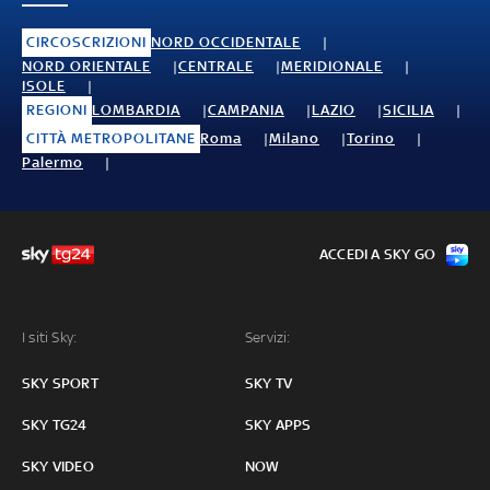
CIRCOSCRIZIONI
NORD OCCIDENTALE
NORD ORIENTALE
CENTRALE
MERIDIONALE
ISOLE
REGIONI
LOMBARDIA
CAMPANIA
LAZIO
SICILIA
CITTÀ METROPOLITANE
Roma
Milano
Torino
Palermo
ACCEDI A SKY GO
I siti Sky:
Servizi:
SKY SPORT
SKY TV
SKY TG24
SKY APPS
SKY VIDEO
NOW