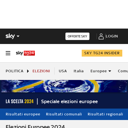
LOGIN
OFFERTE SKY
SKY TG24 INSIDER
POLITICA
ELEZIONI
USA
Italia
Europee
Comu
Speciale elezioni europee
Risultati europee
Risultati comunali
Risultati regionali
Elezioni Europee 2024