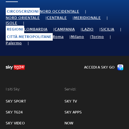
CIRCOSCRIZIONI
NORD OCCIDENTALE
NORD ORIENTALE
CENTRALE
MERIDIONALE
ISOLE
REGIONI
LOMBARDIA
CAMPANIA
LAZIO
SICILIA
CITTÀ METROPOLITANE
Roma
Milano
Torino
Palermo
ACCEDI A SKY GO
I siti Sky:
Servizi:
SKY SPORT
SKY TV
SKY TG24
SKY APPS
SKY VIDEO
NOW