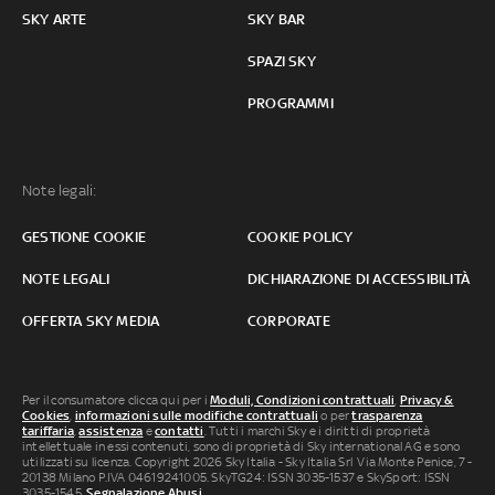
SKY ARTE
SKY BAR
SPAZI SKY
PROGRAMMI
Note legali:
GESTIONE COOKIE
COOKIE POLICY
NOTE LEGALI
DICHIARAZIONE DI ACCESSIBILITÀ
OFFERTA SKY MEDIA
CORPORATE
Per il consumatore clicca qui per i
Moduli, Condizioni contrattuali
,
Privacy &
Cookies
,
informazioni sulle modifiche contrattuali
o per
trasparenza
tariffaria
,
assistenza
e
contatti
. Tutti i marchi Sky e i diritti di proprietà
intellettuale in essi contenuti, sono di proprietà di Sky international AG e sono
utilizzati su licenza. Copyright 2026 Sky Italia - Sky Italia Srl Via Monte Penice, 7 -
20138 Milano P.IVA 04619241005. SkyTG24: ISSN 3035-1537 e SkySport: ISSN
3035-1545.
Segnalazione Abusi