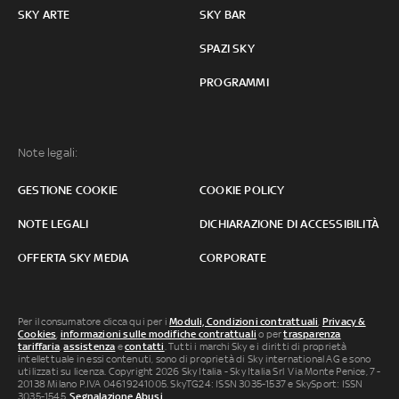
SKY ARTE
SKY BAR
SPAZI SKY
PROGRAMMI
Note legali:
GESTIONE COOKIE
COOKIE POLICY
NOTE LEGALI
DICHIARAZIONE DI ACCESSIBILITÀ
OFFERTA SKY MEDIA
CORPORATE
Per il consumatore clicca qui per i
Moduli, Condizioni contrattuali
,
Privacy &
Cookies
,
informazioni sulle modifiche contrattuali
o per
trasparenza
tariffaria
,
assistenza
e
contatti
. Tutti i marchi Sky e i diritti di proprietà
intellettuale in essi contenuti, sono di proprietà di Sky international AG e sono
utilizzati su licenza. Copyright 2026 Sky Italia - Sky Italia Srl Via Monte Penice, 7 -
20138 Milano P.IVA 04619241005. SkyTG24: ISSN 3035-1537 e SkySport: ISSN
3035-1545.
Segnalazione Abusi