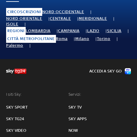
CIRCOSCRIZIONI
NORD OCCIDENTALE
NORD ORIENTALE
CENTRALE
MERIDIONALE
ISOLE
REGIONI
LOMBARDIA
CAMPANIA
LAZIO
SICILIA
CITTÀ METROPOLITANE
Roma
Milano
Torino
Palermo
ACCEDI A SKY GO
I siti Sky:
Servizi:
SKY SPORT
SKY TV
SKY TG24
SKY APPS
SKY VIDEO
NOW