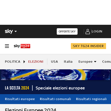
LOGIN
OFFERTE SKY
SKY TG24 INSIDER
POLITICA
ELEZIONI
USA
Italia
Europee
Comu
Speciale elezioni europee
Risultati europee
Risultati comunali
Risultati regionali
Elezioni Europee 2024